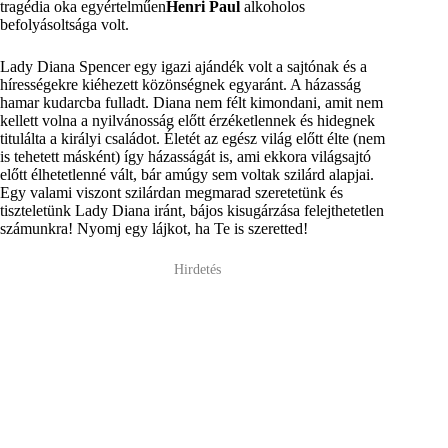
tragédia oka egyértelműen
Henri Paul
alkoholos
befolyásoltsága volt.
Lady Diana Spencer egy igazi ajándék volt a sajtónak és a
hírességekre kiéhezett közönségnek egyaránt. A házasság
hamar kudarcba fulladt. Diana nem félt kimondani, amit nem
kellett volna a nyilvánosság előtt érzéketlennek és hidegnek
titulálta a királyi családot. Életét az egész világ előtt élte (nem
is tehetett másként) így házasságát is, ami ekkora világsajtó
előtt élhetetlenné vált, bár amúgy sem voltak szilárd alapjai.
Egy valami viszont szilárdan megmarad szeretetünk és
tiszteletünk Lady Diana iránt, bájos kisugárzása felejthetetlen
számunkra! Nyomj egy lájkot, ha Te is szeretted!
Hirdetés