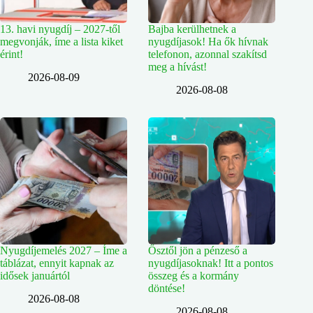
13. havi nyugdíj – 2027-től
Bajba kerülhetnek a
megvonják, íme a lista kiket
nyugdíjasok! Ha ők hívnak
érint!
telefonon, azonnal szakítsd
meg a hívást!
2026-08-09
2026-08-08
Nyugdíjemelés 2027 – Íme a
Ősztől jön a pénzeső a
táblázat, ennyit kapnak az
nyugdíjasoknak! Itt a pontos
idősek januártól
összeg és a kormány
döntése!
2026-08-08
2026-08-08