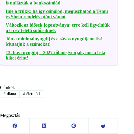
is nullázták a bankszámlád
Íme a trükk: ha így csinálod, megúszhatod a Temu
és Shein rendelés utáni vámot
Változik az idősek jogosítványa: erre kell figyelniük
a 65 év feletti sofőröknek
Jön a minimálnyugdíj és a sávos nyugdíjemelés!
Mutatjuk a számokat!
13. havi nyugdíj – 2027-től megvonják, íme a lista
kiket érint!
Címkék
#
diana
#
életmód
Megosztás