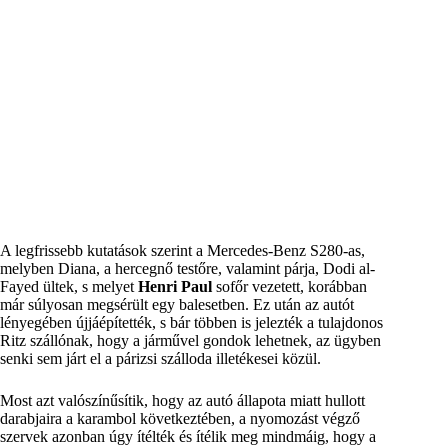
A legfrissebb kutatások szerint a Mercedes-Benz S280-as,
melyben Diana, a hercegnő testőre, valamint párja, Dodi al-
Fayed ültek, s melyet
Henri Paul
sofőr vezetett, korábban
már súlyosan megsérült egy balesetben. Ez után az autót
lényegében újjáépítették, s bár többen is jelezték a tulajdonos
Ritz szállónak, hogy a járművel gondok lehetnek, az ügyben
senki sem járt el a párizsi szálloda illetékesei közül.
Most azt valószínűsítik, hogy az autó állapota miatt hullott
darabjaira a karambol következtében, a nyomozást végző
szervek azonban úgy ítélték és ítélik meg mindmáig, hogy a