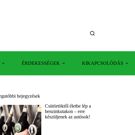
ÉRDEKESSÉGEK
KIKAPCSOLÓDÁS
egutóbbi bejegyzések
Csütörtöktől életbe lép a
benzinkutakon – erre
készüljenek az autósok!