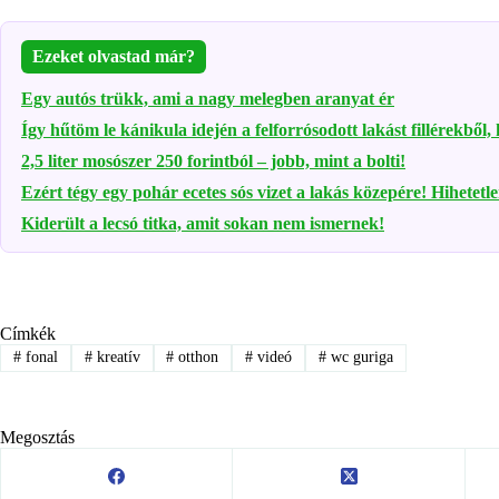
Ezeket olvastad már?
Egy autós trükk, ami a nagy melegben aranyat ér
Így hűtöm le kánikula idején a felforrósodott lakást fillérekből,
2,5 liter mosószer 250 forintból – jobb, mint a bolti!
Ezért tégy egy pohár ecetes sós vizet a lakás közepére! Hihetetl
Kiderült a lecsó titka, amit sokan nem ismernek!
Címkék
#
fonal
#
kreatív
#
otthon
#
videó
#
wc guriga
Megosztás