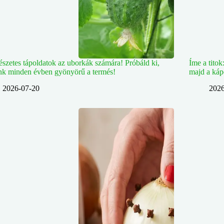
szetes tápoldatok az uborkák számára! Próbáld ki,
Íme a titok
nk minden évben gyönyörű a termés!
majd a káp
2026-07-20
2026