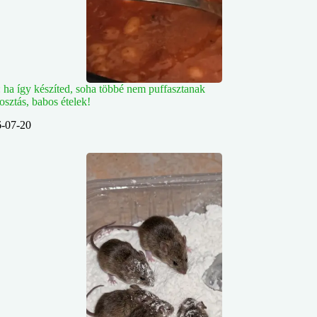
: ha így készíted, soha többé nem puffasztanak
osztás, babos ételek!
-07-20