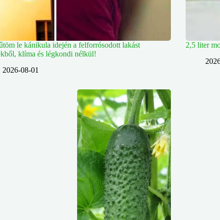
űtöm le kánikula idején a felforrósodott lakást
2,5 liter m
rekből, klíma és légkondi nélkül!
2026
2026-08-01