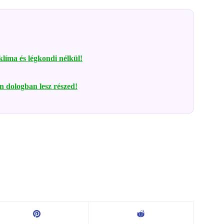
 klíma és légkondi nélkül!
en dologban lesz részed!