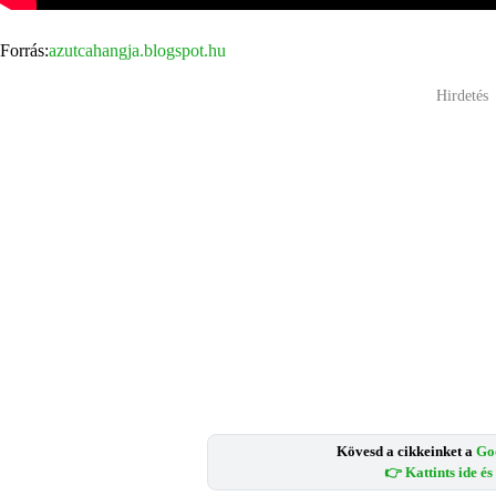
Forrás:
azutcahangja.blogspot.hu
Hirdetés
Kövesd a cikkeinket a
Go
👉 Kattints ide é