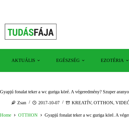
Skip
to
content
AKTUÁLIS
EGÉSZSÉG
EZOTÉRIA
Gyapjú fonalat teker a wc guriga köré. A végeredmény? Szuper aranyo
Zsan
2017-10-07
KREATÍV
,
OTTHON
,
VIDE
Home
OTTHON
Gyapjú fonalat teker a wc guriga köré. A vég