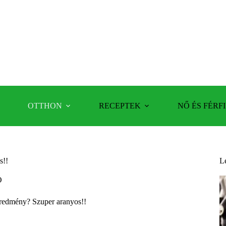
OTTHON
RECEPTEK
NŐ ÉS FÉRFI
s!!
L
Ó
eredmény? Szuper aranyos!!