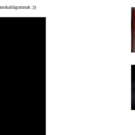
 unokahúgomnak :))