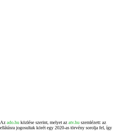
Az
ado.hu
közlése szerint, melyet az
atv.hu
szemlézett:
az
ellátásra jogosultak körét egy 2020-as törvény sorolja fel, így