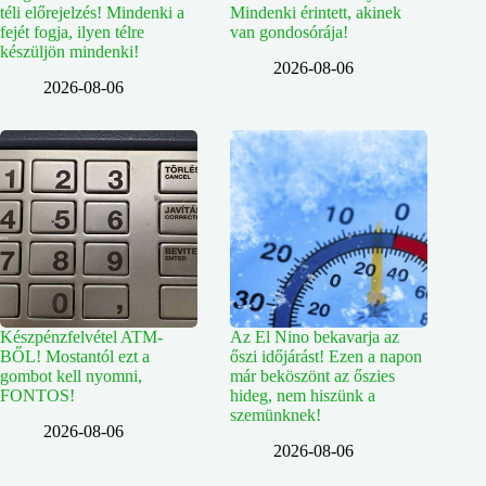
téli előrejelzés! Mindenki a
Mindenki érintett, akinek
fejét fogja, ilyen télre
van gondosórája!
készüljön mindenki!
2026-08-06
2026-08-06
Készpénzfelvétel ATM-
Az El Nino bekavarja az
BŐL! Mostantól ezt a
őszi időjárást! Ezen a napon
gombot kell nyomni,
már beköszönt az őszies
FONTOS!
hideg, nem hiszünk a
szemünknek!
2026-08-06
2026-08-06