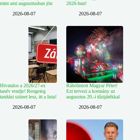
mint ami augusztusban jön
2026-ban!
2026-08-07
2026-08-07
Hivatalos a 2026/27-es
Rábólintott Magyar Péter!
tanév rendje! Rengeteg
Ezt tervezi a kormány az
tanítási szünet lesz, itt a lista!
augusztus 20.-i tűzijátékkal
2026-08-07
2026-08-07