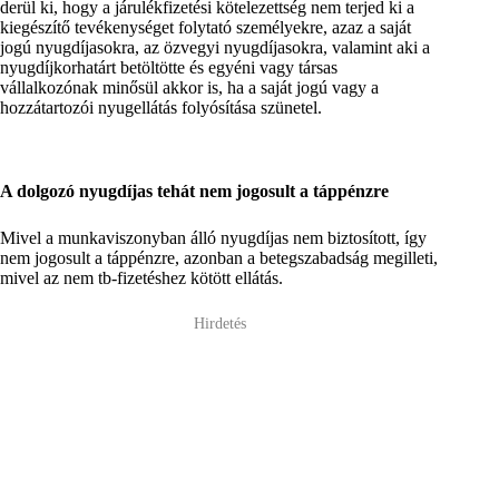
derül ki, hogy a járulékfizetési kötelezettség nem terjed ki a
kiegészítő tevékenységet folytató személyekre
, azaz a saját
jogú nyugdíjasokra, az özvegyi nyugdíjasokra, valamint aki a
nyugdíjkorhatárt betöltötte és egyéni vagy társas
vállalkozónak minősül akkor is, ha a saját jogú vagy a
hozzátartozói nyugellátás folyósítása szünetel.
A dolgozó nyugdíjas tehát nem jogosult a táppénzre
Mivel a munkaviszonyban álló nyugdíjas nem biztosított, így
nem jogosult a táppénzre, azonban a betegszabadság megilleti,
mivel az nem tb-fizetéshez kötött ellátás.
Hirdetés