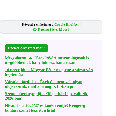
Kövesd a cikkeinket a
Google Hírekben!
👉 Kattints ide és kövesd
Ezeket olvastad már?
Megváltozott az előrejelzés! A meteorológusok is
megdöbbentek hány fok lesz hamarosan!
10 perce jött – Magyar Péter megtette a várva várt
bejelentést!
Váratlan fordulat – Évek óta nem volt olyan
időjárásunk, mint ami augusztusban jön
Szeptemberi nyugdíj – Elfogadták! Így változik
2026-ban!
Hivatalos a 2026/27-es tanév rendje! Rengeteg
tanítási szünet lesz, itt a lista!