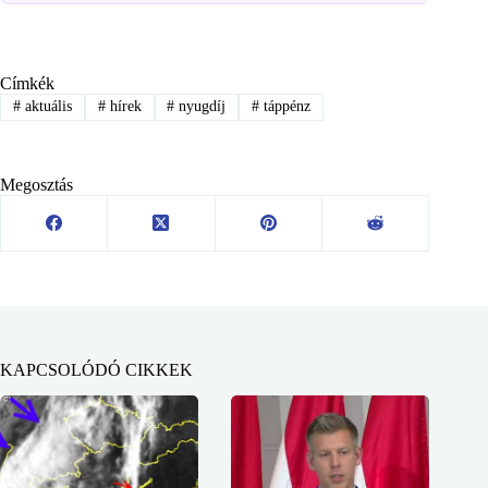
Címkék
#
aktuális
#
hírek
#
nyugdíj
#
táppénz
Megosztás
KAPCSOLÓDÓ CIKKEK