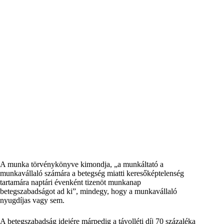
A munka törvénykönyve kimondja, „a munkáltató a
munkavállaló számára a betegség miatti keresőképtelenség
tartamára naptári évenként tizenöt munkanap
betegszabadságot ad ki”, mindegy, hogy a munkavállaló
nyugdíjas vagy sem.
A betegszabadság idejére márpedig a távolléti díj 70 százaléka