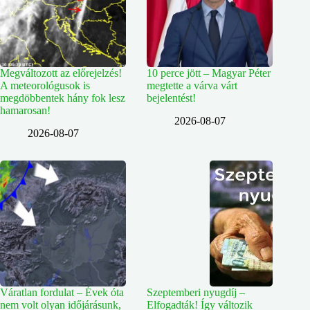
Megváltozott az előrejelzés!
10 perce jött – Magyar Péter
A meteorológusok is
megtette a várva várt
megdöbbentek hány fok lesz
bejelentést!
hamarosan!
2026-08-07
2026-08-07
Váratlan fordulat – Évek óta
Szeptemberi nyugdíj –
nem volt olyan időjárásunk,
Elfogadták! Így változik