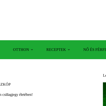
OTTHON
RECEPTEK
NŐ ÉS FÉRFI
L
SZKÓP
n csillagjegy életében!