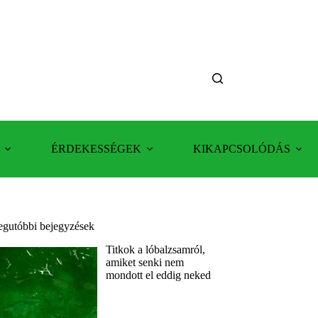
ÉRDEKESSÉGEK
KIKAPCSOLÓDÁS
egutóbbi bejegyzések
Titkok a lóbalzsamról,
amiket senki nem
mondott el eddig neked