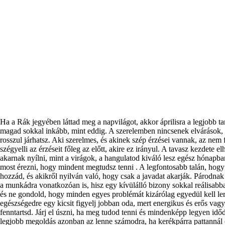
Ha a Rák jegyében láttad meg a napvilágot, akkor áprilisra a legjobb t
magad sokkal inkább, mint eddig. A szerelemben nincsenek elvárások, 
rosszul járhatsz. Aki szerelmes, és akinek szép érzései vannak, az nem 
szégyelli az érzéseit főleg az előtt, akire ez irányul. A tavasz kezdete 
akarnak nyílni, mint a virágok, a hangulatod kiváló lesz egész hónapba
most érezni, hogy mindent megtudsz tenni . A legfontosabb talán, ho
hozzád, és akikről nyilván való, hogy csak a javadat akarják. Párodnak i
a munkádra vonatkozóan is, hisz egy kívülálló bizony sokkal reálisabba
és ne gondold, hogy minden egyes problémát kizárólag egyedül kell ler
egészségedre egy kicsit figyelj jobban oda, mert energikus és erős vagy
fenntartsd. Járj el úszni, ha meg tudod tenni és mindenképp legyen időd
legjobb megoldás azonban az lenne számodra, ha kerékpárra pattannál 