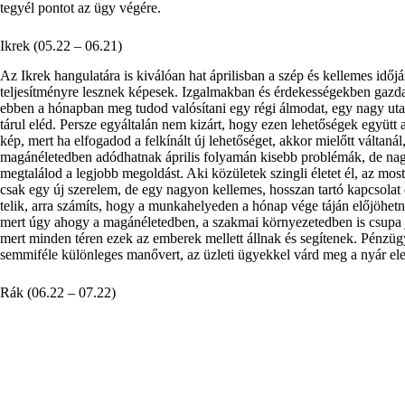
tegyél pontot az ügy végére.
Ikrek (05.22 – 06.21)
Az Ikrek hangulatára is kiválóan hat áprilisban a szép és kellemes időjár
teljesítményre lesznek képesek. Izgalmakban és érdekességekben gazda
ebben a hónapban meg tudod valósítani egy régi álmodat, egy nagy uta
tárul eléd. Persze egyáltalán nem kizárt, hogy ezen lehetőségek együtt 
kép, mert ha elfogadod a felkínált új lehetőséget, akkor mielőtt váltaná
magánéletedben adódhatnak április folyamán kisebb problémák, de nagy
megtalálod a legjobb megoldást. Aki közületek szingli életet él, az mo
csak egy új szerelem, de egy nagyon kellemes, hosszan tartó kapcsolat 
telik, arra számíts, hogy a munkahelyeden a hónap vége táján előjöhet
mert úgy ahogy a magánéletedben, a szakmai környezetedben is csupa 
mert minden téren ezek az emberek mellett állnak és segítenek. Pénzü
semmiféle különleges manővert, az üzleti ügyekkel várd meg a nyár ele
Rák (06.22 – 07.22)