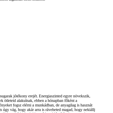
sugarak jótékony erejét. Energiaszinted egyre növekszik,
mek ötleteid alakulnak, ebben a hónapban főként a
nyeket fogsz elérni a munkádban, de anyagilag is hasznát
is úgy vág, hogy akár arra is ráveheted magad, hogy nekiállj