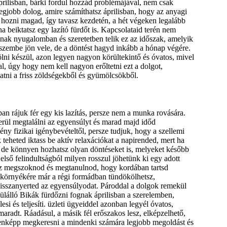
prilisban, bárki fordul hozzád problémájával, nem csak
 legjobb dolog, amire számíthatsz áprilisban, hogy az anyagi
 hozni magad, így tavasz kezdetén, a hét végeken legalább
 ha beiktatsz egy lazító fürdőt is. Kapcsolataid terén nem
nnak nyugalomban és szeretetben telik ez az időszak, amelyik
s szembe jön vele, de a döntést hagyd inkább a hónap végére.
ni készül, azon legyen nagyon körültekintő és óvatos, mivel
al, úgy hogy nem kell nagyon erőltetni ezt a dolgot,
gatni a friss zöldségekből és gyümölcsökből.
ban rájuk fér egy kis lazítás, persze nem a munka rovására.
kerül megtalálni az egyensúlyt és marad majd időd
ny fizikai igénybevételtől, persze tudjuk, hogy a szellemi
eheted iktass be aktív relaxációkat a napirended, mert ha
z, de könnyen hozhatsz olyan döntéseket is, melyeket később
első felindultságból milyen rosszul jöhetünk ki egy adott
héz megszoknod és megtanulnod, hogy kordában tartsd
k környékére már a régi formádban tündökölhetsz,
, visszanyerted az egyensúlyodat. Pároddal a dolgok remekül
lálló Bikák fürdőzni fognak áprilisban a szerelemben,
i és teljesíti. üzleti ügyeiddel azonban legyél óvatos,
maradt. Ráadásul, a másik fél erőszakos lesz, elképzelhető,
ndenképp megkeresni a mindenki számára legjobb megoldást és