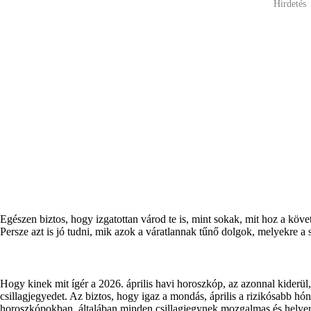
Hirdetés
Egészen biztos, hogy izgatottan várod te is, mint sokak, mit hoz a kö
Persze azt is jó tudni, mik azok a váratlannak tűnő dolgok, melyekre a 
Hogy kinek mit ígér a 2026. április havi horoszkóp, az azonnal kiderül,
csillagjegyedet. Az biztos, hogy igaz a mondás, április a rizikósabb hó
horoszkópokban, általában minden csillagjegynek mozgalmas és helyen