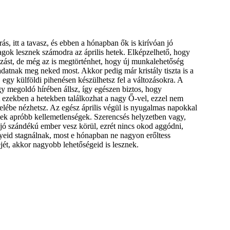
ás, itt a tavasz, és ebben a hónapban ők is kirívóan jó
gok lesznek számodra az április hetek. Elképzelhető, hogy
zást, de még az is megtörténhet, hogy új munkalehetőség
adatnak meg neked most. Akkor pedig már kristály tiszta is a
l, egy külföldi pihenésen készülhetsz fel a változásokra. A
 megoldó hírében állsz, így egészen biztos, hogy
st ezekben a hetekben találkozhat a nagy Ő-vel, ezzel nem
elébe nézhetsz. Az egész április végül is nyugalmas napokkal
nek apróbb kellemetlenségek. Szerencsés helyzetben vagy,
jó szándékú ember vesz körül, ezrét nincs okod aggódni,
gyeid stagnálnak, most e hónapban ne nagyon erőltess
jét, akkor nagyobb lehetőségeid is lesznek.