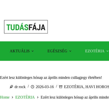
Skip
to
content
AKTUÁLIS
EGÉSZSÉG
EZOTÉRIA
Ezért lesz különleges hónap az április minden csillagjegy életében!
dr rock
2026-03-16
EZOTÉRIA
,
HAVI HORO
Home
EZOTÉRIA
Ezért lesz különleges hónap az április minde