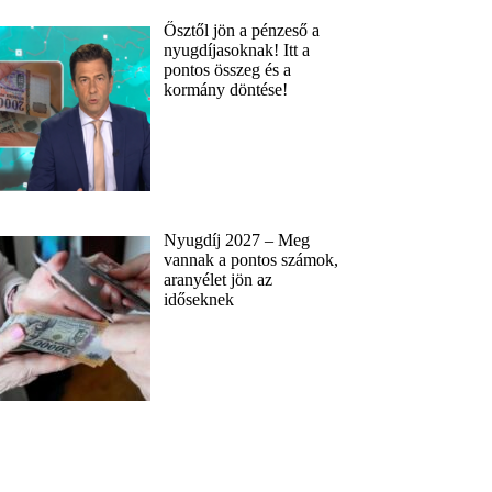
Ősztől jön a pénzeső a
nyugdíjasoknak! Itt a
pontos összeg és a
kormány döntése!
Nyugdíj 2027 – Meg
vannak a pontos számok,
aranyélet jön az
időseknek