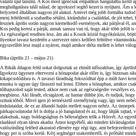
valami újat tanulni. A Kos most igencsak empatikus hangulatba kerül á
meghallgatásra talál nálad, de igyekszel segítő kezet is nyújtani. Ám a
helyzeted általában nagyon jól alakul. Amivel még jobb formába tudod
menj feltétlenül a szabadba sétálni, kirándulni a családdal, de jót tehet,
lesznek április során nagyon kiemelkedő események, aki párjával él, a
Kos pedig keresi a párját, annak sansza van rá, hogy akár több jelölt i
Az egészséged rendben lesz, ám aki a Kosok közül fogyókúrázni, böjtöl
ilyenkor tavasz kezdetén a szervezet nincs kellően feltöltve vitaminokk
egyszerűbb lesz majd a nyáron, majd amikor diéta mellett is lehet válo
Bika (április 21 – május 21)
A Bikák átlagon felül sokat dolgoztak az elmúlt időszakban, így április
Igyekezz ügyesen eltervezni a hónapodat akár előre is, így biztosan si
kikapcsolódásra is. A tavaszi fáradtság fokozódhat épp a múlt havi kemé
munka is ugyan úgy fárasztó tud lenni. Ebben a hónapban, amikor csak t
túlhajszolod saját tested, akkor nem csak az egészségedre veszélyes e
megbánsz. Aki fáradt, elcsigázott, az hamar dühbe jön, és tudjuk, hogy 
szituációból. Mivel igen jó természetű személyiség vagy, így nem ne
indulataidat, de ez az állandó hajtás mellett nagyon nehéz. Az ünnepe
párkapcsolatodat fel is dobja a jó hangulatod és az, hogy látják rajtad
alakulnak, nagy boldogságban és bélességben telik a Húsvét. Az egyedü
ráadásul olyan társra akadsz Ámor kegyéből, aki minden kívánságodat les
valószínűleg feléled akaratod ellenére egy régi ügy, ami befejezetlenül 
hogy per is szóba kerül. Kérj segítséget szakembertől, és próbáld mi