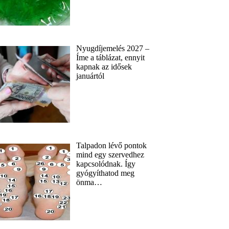
Nyugdíjemelés 2027 –
Íme a táblázat, ennyit
kapnak az idősek
januártól
Talpadon lévő pontok
mind egy szervedhez
kapcsolódnak. Így
gyógyíthatod meg
önma…