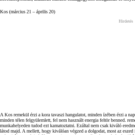
Kos (március 21 – április 20)
Hirdetés
A Kos remekül érzi a kora tavaszi hangulatot, minden ízében érzi a nap
minden télen felgyülemlett, fel nem használt energia feltör benned. re
munkahelyeden tudod ezt kamatoztatni. Ezáltal nem csak kiváló eredmé
látod majd. A mellett, hogy kiválóan végzed a dolgodat, most az eszed 