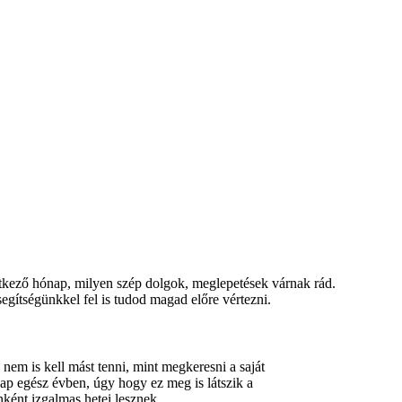
vetkező hónap, milyen szép dolgok, meglepetések várnak rád.
segítségünkkel fel is tudod magad előre vértezni.
 nem is kell mást tenni, mint megkeresni a saját
nap egész évben, úgy hogy ez meg is látszik a
ként izgalmas hetei lesznek.