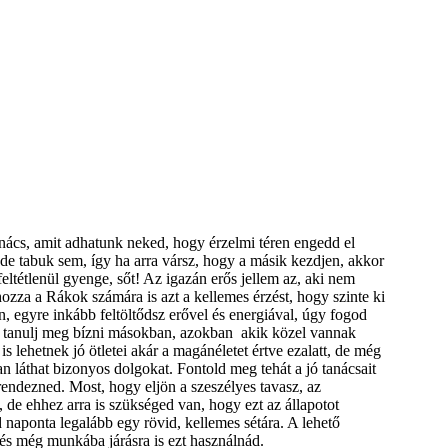
anács, amit adhatunk neked, hogy érzelmi téren engedd el
de tabuk sem, így ha arra vársz, hogy a másik kezdjen, akkor
feltétlenül gyenge, sőt! Az igazán erős jellem az, aki nem
elhozza a Rákok számára is azt a kellemes érzést, hogy szinte ki
n, egyre inkább feltöltődsz erővel és energiával, úgy fogod
gy tanulj meg bízni másokban, azokban akik közel vannak
s lehetnek jó ötletei akár a magánéletet értve ezalatt, de még
n láthat bizonyos dolgokat. Fontold meg tehát a jó tanácsait
endezned. Most, hogy eljön a szeszélyes tavasz, az
, de ehhez arra is szükséged van, hogy ezt az állapotot
 naponta legalább egy rövid, kellemes sétára. A lehető
és még munkába járásra is ezt használnád.