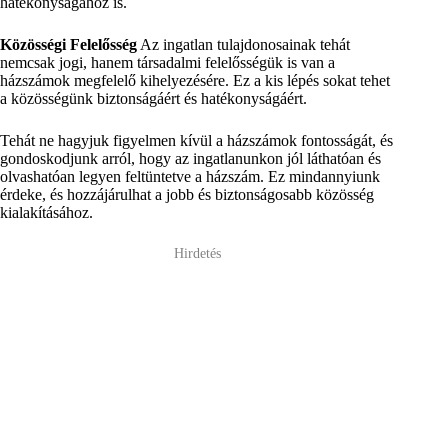
hatékonyságához is.
Közösségi Felelősség
Az ingatlan tulajdonosainak tehát
nemcsak jogi, hanem társadalmi felelősségük is van a
házszámok megfelelő kihelyezésére. Ez a kis lépés sokat tehet
a közösségünk biztonságáért és hatékonyságáért.
Tehát ne hagyjuk figyelmen kívül a házszámok fontosságát, és
gondoskodjunk arról, hogy az ingatlanunkon jól láthatóan és
olvashatóan legyen feltüntetve a házszám. Ez mindannyiunk
érdeke, és hozzájárulhat a jobb és biztonságosabb közösség
kialakításához.
Hirdetés