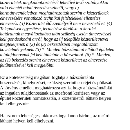
közterületek megkülönböztetését lehetővé tevő szabályokkal
való ellentét miatt összetéveszthető, vagy c)
kormányrendeletben meghatározottak szerint a közterületek
elnevezésére vonatkozó technikai feltételekkel ellentétes
elnevezés. (3) Közterület élő személyről nem nevezhető el. (4)
Települések egyesítése, területrész átadása, a kerület
határainak megváltoztatása után szükség esetén átnevezéssel
kell gondoskodni arról, hogy az új település közterületnevei
megfeleljenek a (2) és (3) bekezdésben meghatározott
követelményeknek. (5) * Minden házszámmal ellátott épületen
a tulajdonosnak fel kell tüntetnie a házszámot. (6) * Minden,
az (1) bekezdés szerint elnevezett közterületet az elnevezése
feltüntetésével kell megjelölni.
Ez a kötelezettség magában foglalja a házszámtábla
beszerzését, kihelyezését, szükség szerinti cseréjét és pótlását.
A törvény emellett meghatározza azt is, hogy a házszámtáblát
az ingatlan tulajdonosának az utcafronti kerítésen vagy az
épület közterületi homlokzatán, a közterületről látható helyen
kell elhelyeznie.
Ha ez nem lehetséges, akkor az ingatlanon bárhol, az utcáról
látható helyen kell elhelyezni.