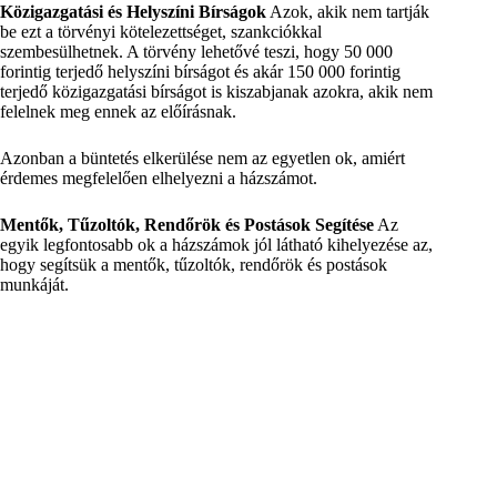
Közigazgatási és Helyszíni Bírságok
Azok, akik nem tartják
be ezt a törvényi kötelezettséget, szankciókkal
szembesülhetnek. A törvény lehetővé teszi, hogy 50 000
forintig terjedő helyszíni bírságot és akár 150 000 forintig
terjedő közigazgatási bírságot is kiszabjanak azokra, akik nem
felelnek meg ennek az előírásnak.
Azonban a büntetés elkerülése nem az egyetlen ok, amiért
érdemes megfelelően elhelyezni a házszámot.
Mentők, Tűzoltók, Rendőrök és Postások Segítése
Az
egyik legfontosabb ok a házszámok jól látható kihelyezése az,
hogy segítsük a mentők, tűzoltók, rendőrök és postások
munkáját.