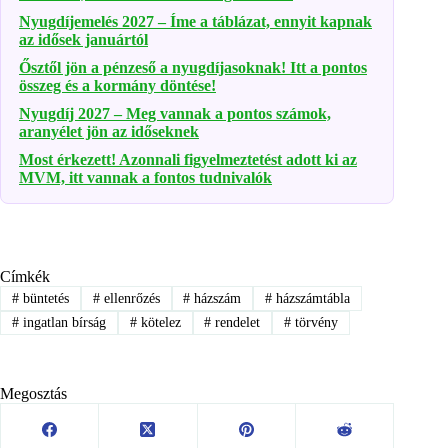
Nyugdíjemelés 2027 – Íme a táblázat, ennyit kapnak
az idősek januártól
Ősztől jön a pénzeső a nyugdíjasoknak! Itt a pontos
összeg és a kormány döntése!
Nyugdíj 2027 – Meg vannak a pontos számok,
aranyélet jön az időseknek
Most érkezett! Azonnali figyelmeztetést adott ki az
MVM, itt vannak a fontos tudnivalók
Címkék
#
büntetés
#
ellenrőzés
#
házszám
#
házszámtábla
#
ingatlan bírság
#
kötelez
#
rendelet
#
törvény
Megosztás