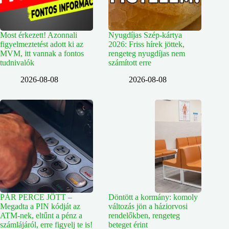
Most érkezett! Azonnali
Nyugdíjas Szép-kártya
figyelmeztetést adott ki az
2026: Friss hírek jöttek,
MVM, itt vannak a fontos
rengeteg nyugdíjas nem
tudnivalók
számított erre
2026-08-08
2026-08-08
PÁR PERCE JÖTT –
Döntött a kormány: komoly
Megadta a PIN kódját az
változás jön a háziorvosi
ATM-nek, eltűnt a pénz a
rendelőkben, rengeteg
számlájáról, erre figyelj te is!
beteget érint