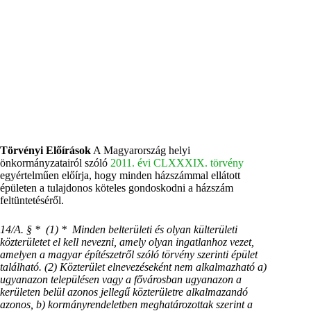
Törvényi Előírások
A Magyarország helyi
önkormányzatairól szóló
2011. évi CLXXXIX. törvény
egyértelműen előírja, hogy minden házszámmal ellátott
épületen a tulajdonos köteles gondoskodni a házszám
feltüntetéséről.
14/A. § * (1) * Minden belterületi és olyan külterületi
közterületet el kell nevezni, amely olyan ingatlanhoz vezet,
amelyen a magyar építészetről szóló törvény szerinti épület
található. (2) Közterület elnevezéseként nem alkalmazható a)
ugyanazon településen vagy a fővárosban ugyanazon a
kerületen belül azonos jellegű közterületre alkalmazandó
azonos, b) kormányrendeletben meghatározottak szerint a