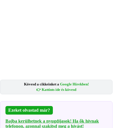
Kövesd a cikkeinket a
Google Hírekben!
👉 Kattints ide és kövesd
Ezeket olvastad már?
Bajba kerülhetnek a nyugdíjasok! Ha ők hívnak
telefonon, azonnal szakítsd meg a hívást!