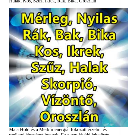
Halak, Kos, Szűz, Ikrek, Rák, Bika, Oroszlán
Ma a Hold és a Merkúr energiái fokozott érzelmi és
szellemi éberséget hoznak. Ez a nap kiváló lehetőség