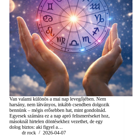
Van valami különös a mai nap levegőjében. Nem
harsány, nem látványos, inkább csendben dolgozik
bennünk – mégis erősebben hat, mint gondolnád.
Egyesek számára ez a nap apró felismeréseket hoz,
másoknál hirtelen döntésekhez vezethet, de egy
dolog biztos: aki figyel a…
dr rock
2026-04-07