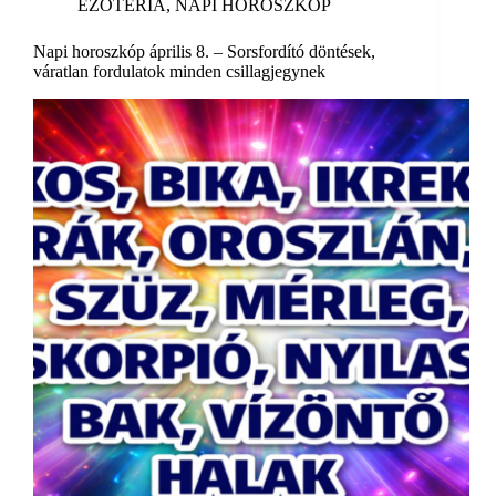
EZOTÉRIA
,
NAPI HOROSZKÓP
Napi horoszkóp április 8. – Sorsfordító döntések,
váratlan fordulatok minden csillagjegynek