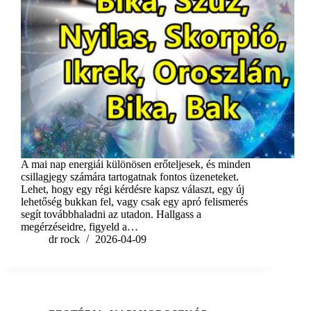
A mai nap energiái különösen erőteljesek, és minden
csillagjegy számára tartogatnak fontos üzeneteket.
Lehet, hogy egy régi kérdésre kapsz választ, egy új
lehetőség bukkan fel, vagy csak egy apró felismerés
segít továbbhaladni az utadon. Hallgass a
megérzéseidre, figyeld a…
dr rock
2026-04-09