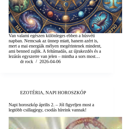
Van valami egészen különleges ebben a húsvéti
napban. Nemcsak az ünnep miatt, hanem azért is,
mert a mai energiák mélyen megérintenek mindent,
ami benned zajlik. A feltámadás, az újrakezdés és a
lezárás egyszerre van jelen – mintha a sors most…
dr rock
2026-04-06
EZOTÉRIA
,
NAPI HOROSZKÓP
Napi horoszkóp április 2. – Jól figyeljen most a
legtöbb csillagjegy, csodás híreink vannak!