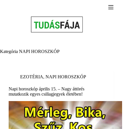
Skip
to
content
Kategória
NAPI HOROSZKÓP
EZOTÉRIA
,
NAPI HOROSZKÓP
Napi horoszkóp április 15. – Nagy áttörés
mutatkozik egyes csillagjegyek életében!