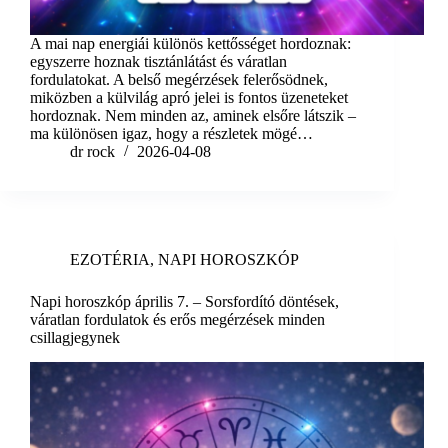
A mai nap energiái különös kettősséget hordoznak:
egyszerre hoznak tisztánlátást és váratlan
fordulatokat. A belső megérzések felerősödnek,
miközben a külvilág apró jelei is fontos üzeneteket
hordoznak. Nem minden az, aminek elsőre látszik –
ma különösen igaz, hogy a részletek mögé…
dr rock
2026-04-08
EZOTÉRIA
,
NAPI HOROSZKÓP
Napi horoszkóp április 7. – Sorsfordító döntések,
váratlan fordulatok és erős megérzések minden
csillagjegynek