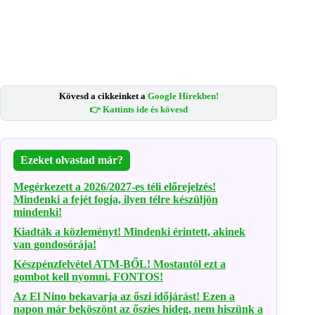
Kövesd a cikkeinket a
Google Hírekben!
👉 Kattints ide és kövesd
Ezeket olvastad már?
Megérkezett a 2026/2027-es téli előrejelzés!
Mindenki a fejét fogja, ilyen télre készüljön
mindenki!
Kiadták a közleményt! Mindenki érintett, akinek
van gondosórája!
Készpénzfelvétel ATM-BŐL! Mostantól ezt a
gombot kell nyomni, FONTOS!
Az El Nino bekavarja az őszi időjárást! Ezen a
napon már beköszönt az őszies hideg, nem hiszünk a