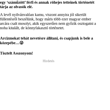
egy ‘száműzött’ férfi és annak röhejes tetteinek történetét
tárja az olvasók elé.
A levél nyilvánvalóan kamu, viszont annyira jól sikerült
füllentésről beszélünk, hogy máris több ezer magyar ember
arcára csalt mosolyt, akik egyszerűen nem győzik osztogatni a
noha kitalált, de könnyfakasztó történetet.
Arcizmokat tehát nevetésre állítani, és csapjunk is bele a
közepébe…😜
Tisztelt Asszonyom!
Hirdetés