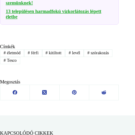
szemünknek!
13 településen harmadfokú vízkorlátozás lépett
életbe
Címkék
#
életmód
#
férfi
#
kitiltott
#
levél
#
szórakozás
#
Tesco
Megosztás
KAPCSOLÓDÓ CIKKEK