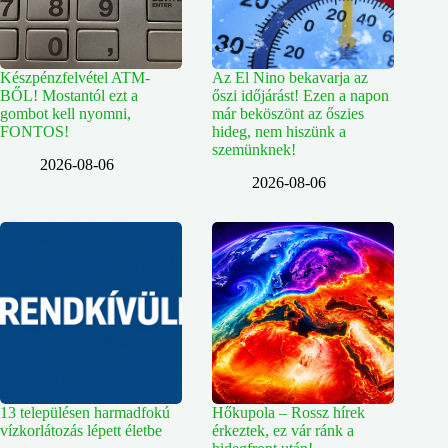
Készpénzfelvétel ATM-
Az El Nino bekavarja az
BŐL! Mostantól ezt a
őszi időjárást! Ezen a napon
gombot kell nyomni,
már beköszönt az őszies
FONTOS!
hideg, nem hiszünk a
szemünknek!
2026-08-06
2026-08-06
13 településen harmadfokú
Hőkupola – Rossz hírek
vízkorlátozás lépett életbe
érkeztek, ez vár ránk a