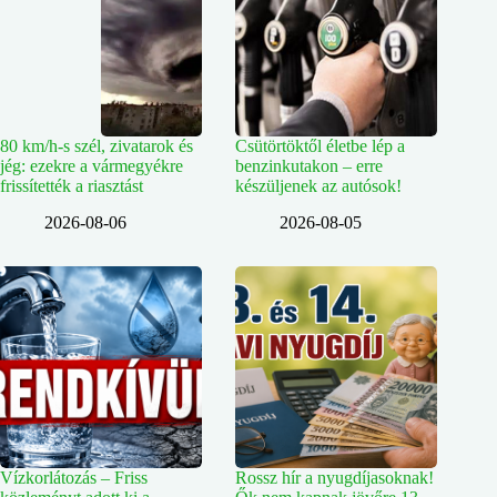
80 km/h-s szél, zivatarok és
Csütörtöktől életbe lép a
jég: ezekre a vármegyékre
benzinkutakon – erre
frissítették a riasztást
készüljenek az autósok!
2026-08-06
2026-08-05
Vízkorlátozás – Friss
Rossz hír a nyugdíjasoknak!