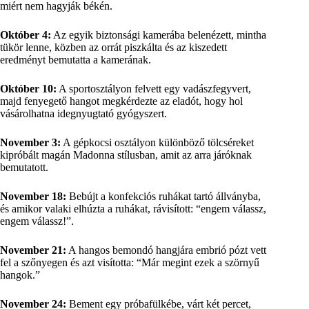
miért nem hagyják békén.
Október 4:
Az egyik biztonsági kamerába belenézett, mintha
tükör lenne, közben az orrát piszkálta és az kiszedett
eredményt bemutatta a kamerának.
Október 10:
A sportosztályon felvett egy vadászfegyvert,
majd fenyegető hangot megkérdezte az eladót, hogy hol
vásárolhatna idegnyugtató gyógyszert.
November 3:
A gépkocsi osztályon különböző tölcséreket
kipróbált magán Madonna stílusban, amit az arra járóknak
bemutatott.
November 18:
Bebújt a konfekciós ruhákat tartó állványba,
és amikor valaki elhúzta a ruhákat, rávisított: “engem válassz,
engem válassz!”.
November 21:
A hangos bemondó hangjára embrió pózt vett
fel a szőnyegen és azt visította: “Már megint ezek a szörnyű
hangok.”
November 24:
Bement egy próbafülkébe, várt két percet,