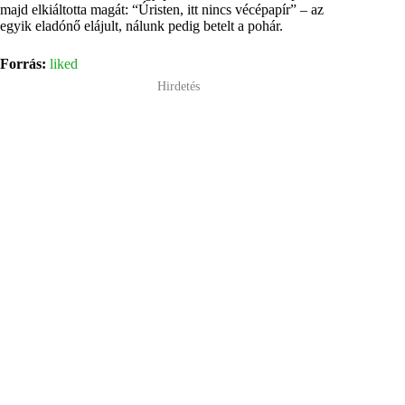
majd elkiáltotta magát: “Úristen, itt nincs vécépapír” – az
egyik eladónő elájult, nálunk pedig betelt a pohár.
Forrás:
liked
Hirdetés