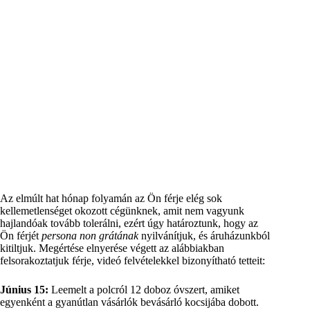
Az elmúlt hat hónap folyamán az Ön férje elég sok
kellemetlenséget okozott cégünknek, amit nem vagyunk
hajlandóak tovább tolerálni, ezért úgy határoztunk, hogy az
Ön férjét
persona non grátának
nyilvánítjuk, és áruházunkból
kitiltjuk. Megértése elnyerése végett az alábbiakban
felsorakoztatjuk férje, videó felvételekkel bizonyítható tetteit:
Június 15:
Leemelt a polcról 12 doboz óvszert, amiket
egyenként a gyanútlan vásárlók bevásárló kocsijába dobott.