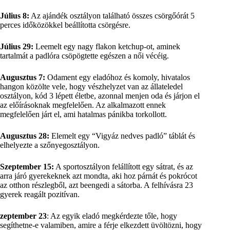
Július 8:
Az ajándék osztályon található összes csörgőórát 5
perces időközökkel beállította csörgésre.
Július 29:
Leemelt egy nagy flakon ketchup-ot, aminek
tartalmát a padlóra csöpögtette egészen a női vécéig.
Augusztus 7:
Odament egy eladóhoz és komoly, hivatalos
hangon közölte vele, hogy vészhelyzet van az állateledel
osztályon, kód 3 lépett életbe, azonnal menjen oda és járjon el
az előírásoknak megfelelően. Az alkalmazott ennek
megfelelően járt el, ami hatalmas pánikba torkollott.
Augusztus 28:
Elemelt egy “Vigyáz nedves padló” táblát és
elhelyezte a szőnyegosztályon.
Szeptember 15:
A sportosztályon felállított egy sátrat, és az
arra járó gyerekeknek azt mondta, aki hoz párnát és pokrócot
az otthon részlegből, azt beengedi a sátorba. A felhívásra 23
gyerek reagált pozitívan.
zeptember 23
: Az egyik eladó megkérdezte tőle, hogy
segíthetne-e valamiben, amire a férje elkezdett üvöltözni, hogy