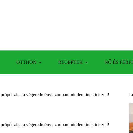
OTTHON
RECEPTEK
NŐ ÉS FÉRFI
z aprópénzt… a végeredmény azonban mindenkinek tetszett!
L
z aprópénzt… a végeredmény azonban mindenkinek tetszett!