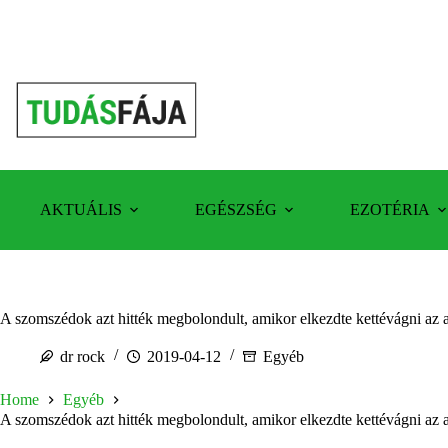
Skip
to
content
AKTUÁLIS
EGÉSZSÉG
EZOTÉRIA
A szomszédok azt hitték megbolondult, amikor elkezdte kettévágni a
dr rock
2019-04-12
Egyéb
Home
Egyéb
A szomszédok azt hitték megbolondult, amikor elkezdte kettévágni a