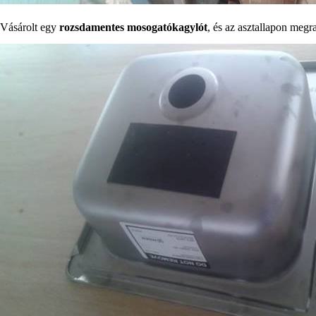
Vásárolt egy
rozsdamentes mosogatókagylót
, és az asztallapon megr