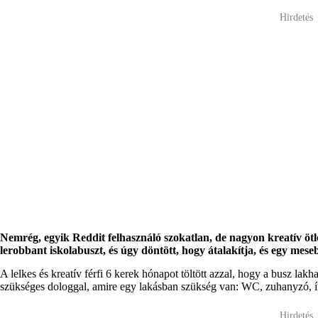
Hirdetés
Nemrég, egyik Reddit felhasználó szokatlan, de nagyon kreatív ötle
lerobbant iskolabuszt, és úgy döntött, hogy átalakítja, és egy mesebe
A lelkes és kreatív férfi 6 kerek hónapot töltött azzal, hogy a busz lakh
szükséges dologgal, amire egy lakásban szükség van: WC, zuhanyzó, író
Hirdetés