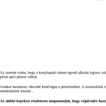
Az szerette volna, hogy a konyhapult valami egyedi alkotás legyen, ez
pénzt apró pénzre váltott.
Amikor hazament, elkezdte kettévágni a pénzérméket. A szomszédok ele
mindenkinek tetszett…
Az alábbi képeken részletesen megmutatjuk, hogy végül mire haszn