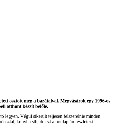
tett osztott meg a barátaival. Megvásárolt egy 1996-os
li otthont készít belőle.
ató legyen. Végül sikerült teljesen felszerelnie minden
asztal, konyha stb, de ezt a honlapján részletezi…