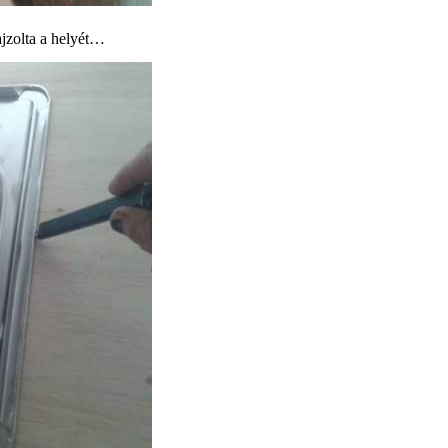
ajzolta a helyét…