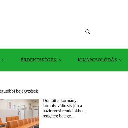
ÉRDEKESSÉGEK
KIKAPCSOLÓDÁS
egutóbbi bejegyzések
Döntött a kormány:
komoly változás jön a
háziorvosi rendelőkben,
rengeteg betege…