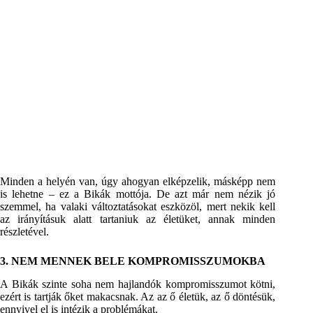
Minden a helyén van, úgy ahogyan elképzelik, másképp nem
is lehetne – ez a Bikák mottója. De azt már nem nézik jó
szemmel, ha valaki változtatásokat eszközöl, mert nekik kell
az irányításuk alatt tartaniuk az életüket, annak minden
részletével.
3. NEM MENNEK BELE KOMPROMISSZUMOKBA
A Bikák szinte soha nem hajlandók kompromisszumot kötni,
ezért is tartják őket makacsnak. Az az ő életük, az ő döntésük,
ennyivel el is intézik a problémákat.