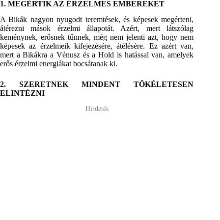
1. MEGÉRTIK AZ ÉRZELMES EMBEREKET
A Bikák nagyon nyugodt teremtések, és képesek megérteni,
átérezni mások érzelmi állapotát. Azért, mert látszólag
keménynek, erősnek tűnnek, még nem jelenti azt, hogy nem
képesek az érzelmeik kifejezésére, átélésére. Ez azért van,
mert a Bikákra a Vénusz és a Hold is hatással van, amelyek
erős érzelmi energiákat bocsátanak ki.
2. SZERETNEK MINDENT TÖKÉLETESEN
ELINTÉZNI
Hirdetés