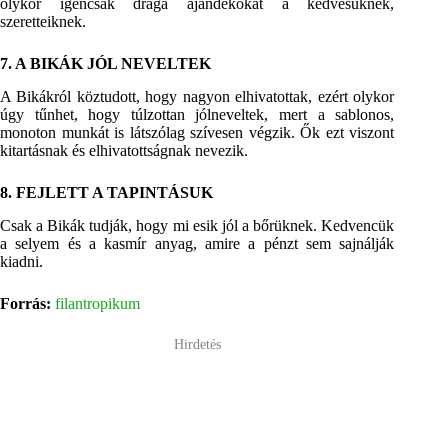
olykor igencsak drága ajándékokat a kedvesüknek,
szeretteiknek.
7. A BIKÁK JÓL NEVELTEK
A Bikákról köztudott, hogy nagyon elhivatottak, ezért olykor
úgy tűnhet, hogy túlzottan jólneveltek, mert a sablonos,
monoton munkát is látszólag szívesen végzik. Ők ezt viszont
kitartásnak és elhivatottságnak nevezik.
8. FEJLETT A TAPINTÁSUK
Csak a Bikák tudják, hogy mi esik jól a bőrüknek. Kedvencük
a selyem és a kasmír anyag, amire a pénzt sem sajnálják
kiadni.
Forrás:
filantropikum
Hirdetés