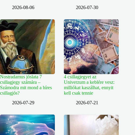
2026-08-06
2026-07-30
Nostradamus jóslata 7
4 csillagjegyet az
csillagjegy számára –
Univerzum a keblére vesz:
Számodra mit mond a híres
milliókat kaszálhat, ennyit
csillagjós?
kell csak tennie
2026-07-29
2026-07-21