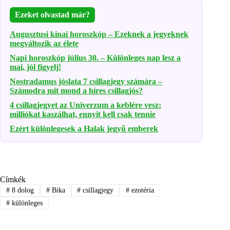
Ezeket olvastad már?
Augusztusi kínai horoszkóp – Ezeknek a jegyeknek
megváltozik az élete
Napi horoszkóp július 30. – Különleges nap lesz a
mai, jól figyelj!
Nostradamus jóslata 7 csillagjegy számára –
Számodra mit mond a híres csillagjós?
4 csillagjegyet az Univerzum a keblére vesz:
milliókat kaszálhat, ennyit kell csak tennie
Ezért különlegesek a Halak jegyű emberek
Címkék
#
8 dolog
#
Bika
#
csillagjegy
#
ezotéria
#
különleges