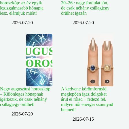
horoszkóp: az év egyik
20–26.: nagy fordulat jön,
legizgalmasabb hónapja
de csak néhány csillagjegy
lesz, eláruljuk miért!
örülhet igazán
2026-07-20
2026-07-20
Nagy augusztusi horoszkóp
A kedvenc körömformád
– Különleges hónapnak
meglepően igaz dolgokat
ígérkezik, de csak néhány
árul el rólad – fedezd fel,
csillagjegy örülhet!
milyen női energia szunnyad
benned!
2026-07-20
2026-07-15