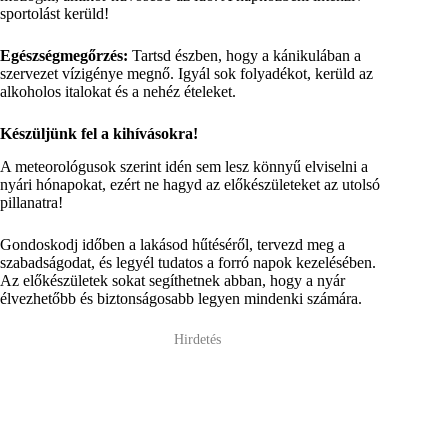
sportolást kerüld!
Egészségmegőrzés:
Tartsd észben, hogy a kánikulában a
szervezet vízigénye megnő. Igyál sok folyadékot, kerüld az
alkoholos italokat és a nehéz ételeket.
Készüljünk fel a kihívásokra!
A meteorológusok szerint idén sem lesz könnyű elviselni a
nyári hónapokat, ezért ne hagyd az előkészületeket az utolsó
pillanatra!
Gondoskodj időben a lakásod hűtéséről, tervezd meg a
szabadságodat, és legyél tudatos a forró napok kezelésében.
Az előkészületek sokat segíthetnek abban, hogy a nyár
élvezhetőbb és biztonságosabb legyen mindenki számára.
Hirdetés