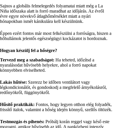
Sajnos a globális felmelegedés folyamatai miatt még a La
Niña időszaka alatt is forró maradhat az időjárás. Az évről
évre egyre növekvő átlaghőmérséklet miatt a nyári
hónapokban ismét kánikulára kell készülnünk.
Éppen ezért fontos már most felkészülni a forróságra, hiszen a
hőhullámok jelentős egészségügyi kockázatot is hordoznak.
Hogyan készülj fel a hőségre?
Tervezd meg a szabadságot:
Ha teheted, időzítsd a
nyaralásodat hűvösebb helyekre, ahol a forró napokat
könnyebben elviselheted.
Lakás hűtése:
Szerezz be időben ventilátort vagy
légkondicionálót, és gondoskodj a megfelelő árnyékolásról,
redőnyökről, függönyökről.
Hűsítő praktikák:
Fontos, hogy legyen otthon elég folyadék,
frissítő italok, valamint a hőség idején könnyű, szellős öltözék.
Testmozgás és pihenés:
Próbálj korán reggel vagy késő este
mozogni, amikor hűvösebb az idő. A napközbeni intenzív