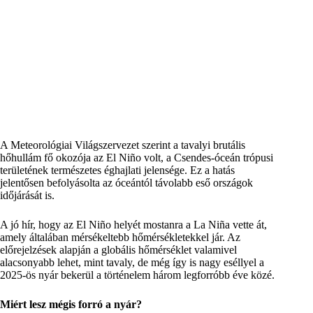
A Meteorológiai Világszervezet szerint a tavalyi brutális
hőhullám fő okozója az El Niño volt, a Csendes-óceán trópusi
területének természetes éghajlati jelensége. Ez a hatás
jelentősen befolyásolta az óceántól távolabb eső országok
időjárását is.
A jó hír, hogy az El Niño helyét mostanra a La Niña vette át,
amely általában mérsékeltebb hőmérsékletekkel jár. Az
előrejelzések alapján a globális hőmérséklet valamivel
alacsonyabb lehet, mint tavaly, de még így is nagy eséllyel a
2025-ös nyár bekerül a történelem három legforróbb éve közé.
Miért lesz mégis forró a nyár?