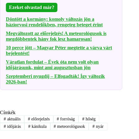
Ezeket olvastad már?
Döntött a kormány: komoly változás jön a
háziorvosi rendelőkben, rengeteg beteget érint
Megváltozott az előrejelzés! A meteorológusok is
megdöbbentek hány fok lesz hamarosan!
10 perce jött – Magyar Péter megtette a várva várt
bejelentést!
Váratlan fordulat – Évek óta nem volt olyan
időjárásunk, mint ami augusztusban jön
Szeptemberi nyugdíj – Elfogadták! Így változik
2026-ban!
Címkék
#
aktuális
#
előrejelzés
#
forróság
#
hőség
#
időjárás
#
kánikula
#
meteorológusok
#
nyár