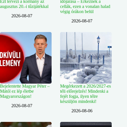
Ezt tervezi a kormány az
időjárása – Érkeznek a
augusztus 20.-i tűzijátékkal
cellák, ezen a vonalan halad
végig órákon belül
2026-08-07
2026-08-07
Bejelentette Magyar Péter –
Megérkezett a 2026/2027-es
Mától ez lép életbe
téli előrejelzés! Mindenki a
Magyarországon!
fejét fogja, ilyen télre
készüljön mindenki!
2026-08-07
2026-08-06