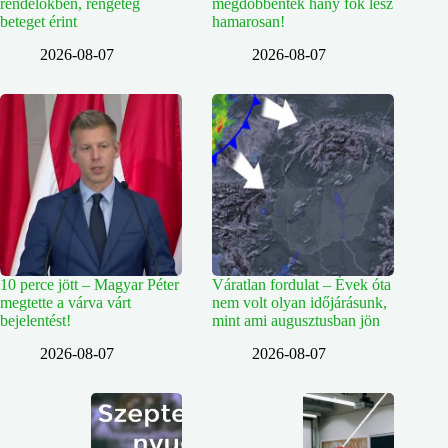
rendelőkben, rengeteg
megdöbbentek hány fok lesz
beteget érint
hamarosan!
2026-08-07
2026-08-07
10 perce jött – Magyar Péter
Váratlan fordulat – Évek óta
megtette a várva várt
nem volt olyan időjárásunk,
bejelentést!
mint ami augusztusban jön
2026-08-07
2026-08-07