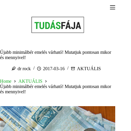
Skip
to
content
Újabb minimálbér emelés várható! Mutatjuk pontosan mikor
és mennyivel!
dr rock
2017-03-16
AKTUÁLIS
Home
AKTUÁLIS
Újabb minimálbér emelés várható! Mutatjuk pontosan mikor
és mennyivel!