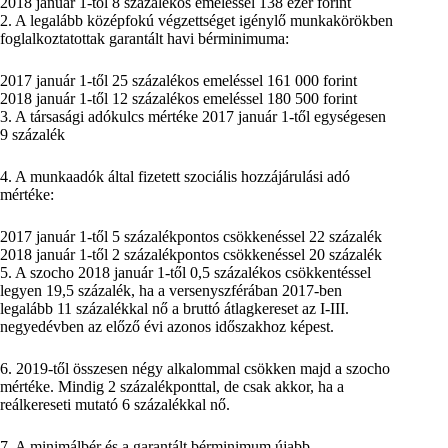
2018 január 1-től 8 százalékos emeléssel 138 ezer forint
2. A legalább középfokú végzettséget igénylő munkakörökben
foglalkoztatottak garantált havi bérminimuma:
2017 január 1-től 25 százalékos emeléssel 161 000 forint
2018 január 1-től 12 százalékos emeléssel 180 500 forint
3. A társasági adókulcs mértéke 2017 január 1-től egységesen
9 százalék
4. A munkaadók által fizetett szociális hozzájárulási adó
mértéke:
2017 január 1-től 5 százalékpontos csökkenéssel 22 százalék
2018 január 1-től 2 százalékpontos csökkenéssel 20 százalék
5. A szocho 2018 január 1-től 0,5 százalékos csökkentéssel
legyen 19,5 százalék, ha a versenyszférában 2017-ben
legalább 11 százalékkal nő a bruttó átlagkereset az I-III.
negyedévben az előző évi azonos időszakhoz képest.
6. 2019-től összesen négy alkalommal csökken majd a szocho
mértéke. Mindig 2 százalékponttal, de csak akkor, ha a
reálkereseti mutató 6 százalékkal nő.
7. A minimálbér és a garantált bérminimum újabb