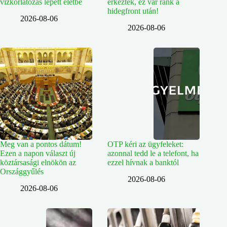
vízkorlátozás lépett életbe
érkeztek, ez vár ránk a
hidegfront után!
2026-08-06
2026-08-06
Meg van a pontos dátum!
OTP kéri az ügyfeleket:
Ezen a napon választ új
azonnal tedd le a telefont, ha
köztársasági elnökön az
ezzel hívnak a banktól
Országgyűlés
2026-08-06
2026-08-06