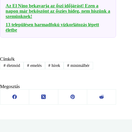
Az El Nino bekavarja az őszi időjárást! Ezen a
napon már beköszönt az őszies hideg, nem hiszünk a
szemünknek!
13 településen harmadfokú vízkorlátozás lépett
életbe
Címkék
#
életmód
#
emelés
#
hírek
#
minimálbér
Megosztás