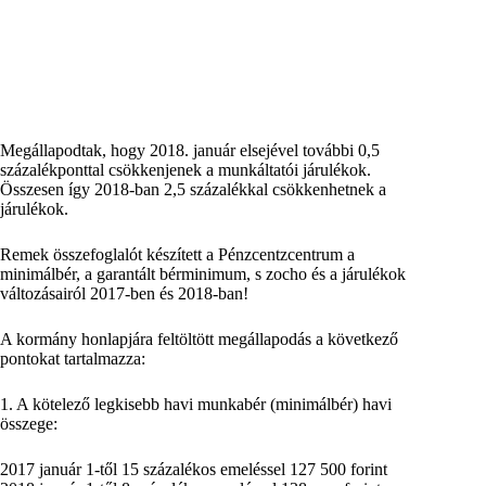
Megállapodtak, hogy 2018. január elsejével további 0,5
százalékponttal csökkenjenek a munkáltatói járulékok.
Összesen így 2018-ban 2,5 százalékkal csökkenhetnek a
járulékok.
Remek összefoglalót készített a Pénzcentzcentrum a
minimálbér, a garantált bérminimum, s zocho és a járulékok
változásairól 2017-ben és 2018-ban!
A kormány honlapjára feltöltött megállapodás a következő
pontokat tartalmazza:
1. A kötelező legkisebb havi munkabér (minimálbér) havi
összege:
2017 január 1-től 15 százalékos emeléssel 127 500 forint