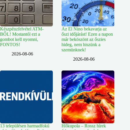
Készpénzfelvétel ATM-
Az El Nino bekavarja az
BŐL! Mostantól ezt a
őszi időjárást! Ezen a napon
gombot kell nyomni,
már beköszönt az őszies
FONTOS!
hideg, nem hiszünk a
szemünknek!
2026-08-06
2026-08-06
13 településen harmadfokú
Hőkupola – Rossz hírek