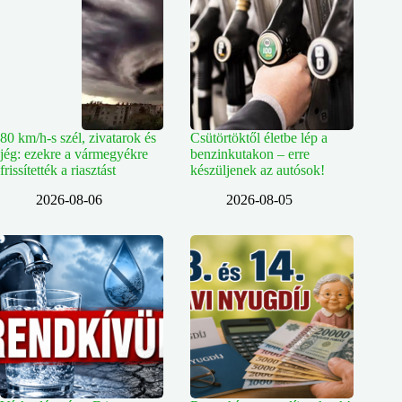
80 km/h-s szél, zivatarok és
Csütörtöktől életbe lép a
jég: ezekre a vármegyékre
benzinkutakon – erre
frissítették a riasztást
készüljenek az autósok!
2026-08-06
2026-08-05