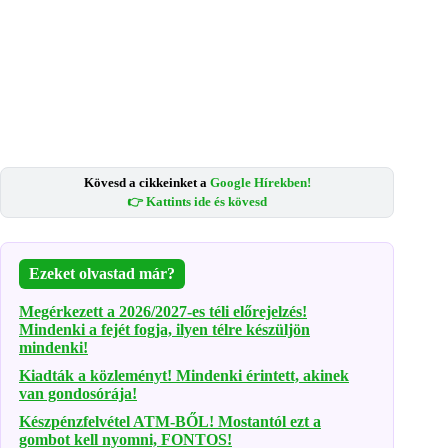
Kövesd a cikkeinket a
Google Hírekben!
👉 Kattints ide és kövesd
Ezeket olvastad már?
Megérkezett a 2026/2027-es téli előrejelzés!
Mindenki a fejét fogja, ilyen télre készüljön
mindenki!
Kiadták a közleményt! Mindenki érintett, akinek
van gondosórája!
Készpénzfelvétel ATM-BŐL! Mostantól ezt a
gombot kell nyomni, FONTOS!