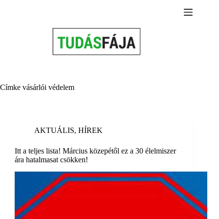
Skip
to
content
Címke
vásárlói védelem
AKTUÁLIS
,
HÍREK
Itt a teljes lista! Március közepétől ez a 30 élelmiszer
ára hatalmasat csökken!