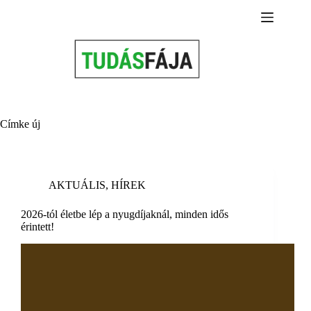
Skip
to
content
Címke
új
AKTUÁLIS
,
HÍREK
2026-tól életbe lép a nyugdíjaknál, minden idős
érintett!