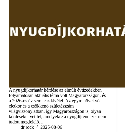
A nyugdíjkorhatár kérdése az elmúlt évtizedekben
folyamatosan aktuális téma volt Magyarországon, és
a 2026-os év sem lesz kivétel. Az egyre növekvő
életkor és a csökkenő születésszám
világviszonylatban, így Magyarországon is, olyan
kérdéseket vet fel, amelyekre a nyugdíjrendszer nem
tudott megfelelő…
dr rock
2025-08-06