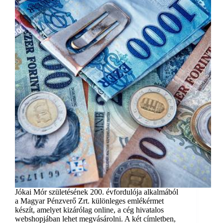
Jókai Mór születésének 200. évfordulója alkalmából
a Magyar Pénzverő Zrt. különleges emlékérmet
készít, amelyet kizárólag online, a cég hivatalos
webshopjában lehet megvásárolni. A két címletben,