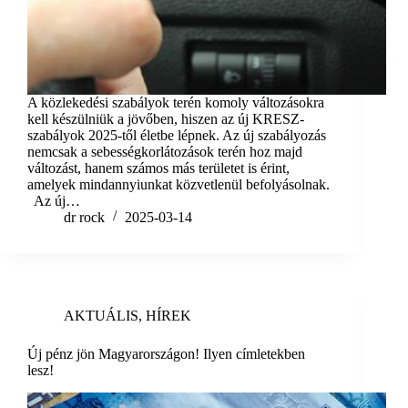
A közlekedési szabályok terén komoly változásokra
kell készülniük a jövőben, hiszen az új KRESZ-
szabályok 2025-től életbe lépnek. Az új szabályozás
nemcsak a sebességkorlátozások terén hoz majd
változást, hanem számos más területet is érint,
amelyek mindannyiunkat közvetlenül befolyásolnak.
Az új…
dr rock
2025-03-14
AKTUÁLIS
,
HÍREK
Új pénz jön Magyarországon! Ilyen címletekben
lesz!