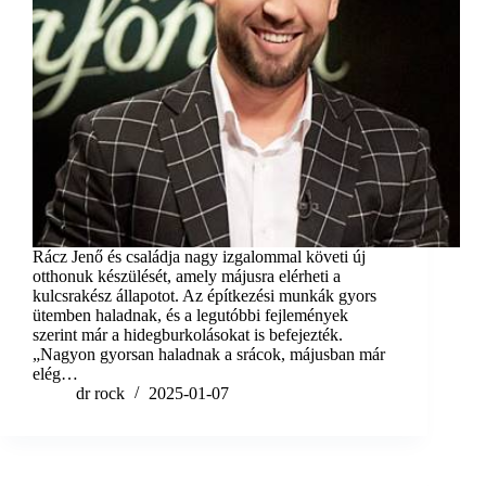
Rácz Jenő és családja nagy izgalommal követi új
otthonuk készülését, amely májusra elérheti a
kulcsrakész állapotot. Az építkezési munkák gyors
ütemben haladnak, és a legutóbbi fejlemények
szerint már a hidegburkolásokat is befejezték.
„Nagyon gyorsan haladnak a srácok, májusban már
elég…
dr rock
2025-01-07