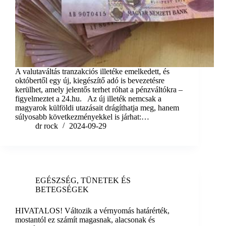
A valutaváltás tranzakciós illetéke emelkedett, és
októbertől egy új, kiegészítő adó is bevezetésre
kerülhet, amely jelentős terhet róhat a pénzváltókra –
figyelmeztet a 24.hu. Az új illeték nemcsak a
magyarok külföldi utazásait drágíthatja meg, hanem
súlyosabb következményekkel is járhat:…
dr rock
2024-09-29
EGÉSZSÉG
,
TÜNETEK ÉS
BETEGSÉGEK
HIVATALOS! Változik a vérnyomás határérték,
mostantól ez számít magasnak, alacsonak és