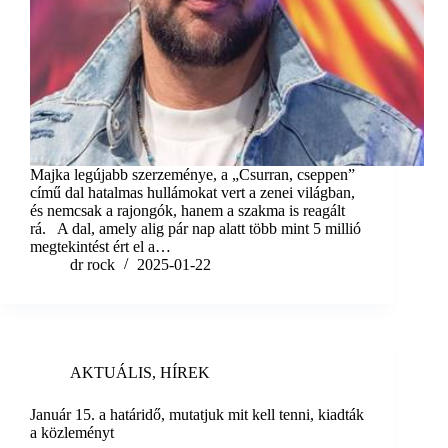
Majka legújabb szerzeménye, a „Csurran, cseppen”
című dal hatalmas hullámokat vert a zenei világban,
és nemcsak a rajongók, hanem a szakma is reagált
rá. A dal, amely alig pár nap alatt több mint 5 millió
megtekintést ért el a…
dr rock
2025-01-22
AKTUÁLIS
,
HÍREK
Január 15. a határidő, mutatjuk mit kell tenni, kiadták
a közleményt