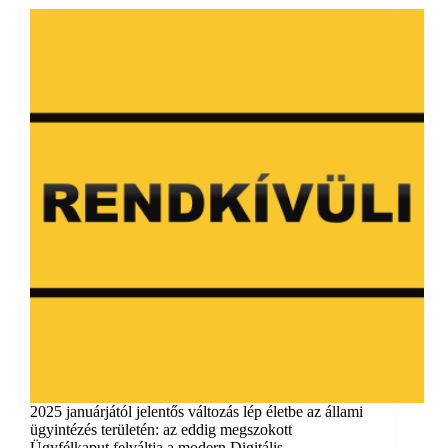
2025 januárjától jelentős változás lép életbe az állami
ügyintézés területén: az eddig megszokott
Ügyfélkaput felváltja a modern Digitális