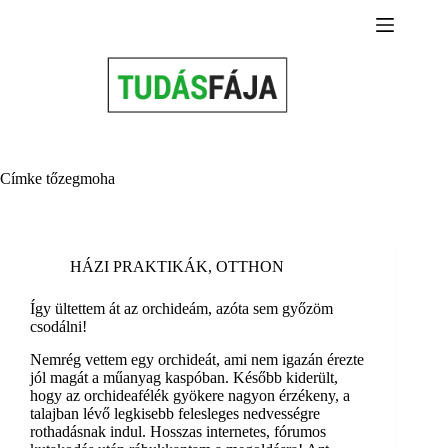
Skip
to
content
Címke
tőzegmoha
HÁZI PRAKTIKÁK
,
OTTHON
Így ültettem át az orchideám, azóta sem győzöm
csodálni!
Nemrég vettem egy orchideát, ami nem igazán érezte
jól magát a műanyag kaspóban. Később kiderült,
hogy az orchideafélék gyökere nagyon érzékeny, a
talajban lévő legkisebb felesleges nedvességre
rothadásnak indul. Hosszas internetes, fórumos