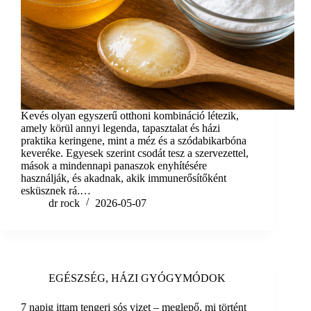
Kevés olyan egyszerű otthoni kombináció létezik,
amely körül annyi legenda, tapasztalat és házi
praktika keringene, mint a méz és a szódabikarbóna
keveréke. Egyesek szerint csodát tesz a szervezettel,
mások a mindennapi panaszok enyhítésére
használják, és akadnak, akik immunerősítőként
esküsznek rá.…
dr rock
2026-05-07
EGÉSZSÉG
,
HÁZI GYÓGYMÓDOK
7 napig ittam tengeri sós vizet – meglepő, mi történt