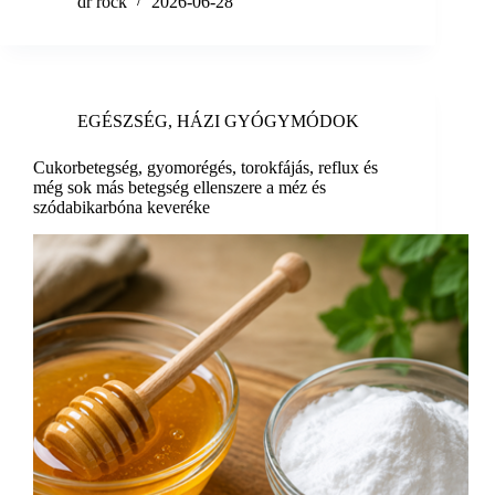
dr rock
2026-06-28
EGÉSZSÉG
,
HÁZI GYÓGYMÓDOK
Cukorbetegség, gyomorégés, torokfájás, reflux és
még sok más betegség ellenszere a méz és
szódabikarbóna keveréke