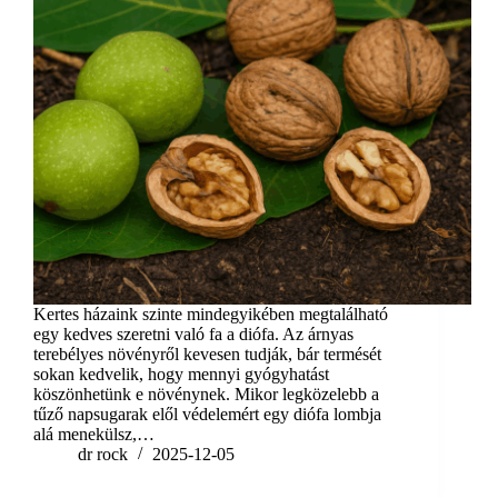
Kertes házaink szinte mindegyikében megtalálható
egy kedves szeretni való fa a diófa. Az árnyas
terebélyes növényről kevesen tudják, bár termését
sokan kedvelik, hogy mennyi gyógyhatást
köszönhetünk e növénynek. Mikor legközelebb a
tűző napsugarak elől védelemért egy diófa lombja
alá menekülsz,…
dr rock
2025-12-05