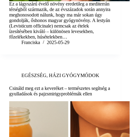
Ez a lágyszárú évelő növény eredetileg a mediterrán
térségből származik, de az évszázadok során annyira
meghonosodott nálunk, hogy ma már sokan úgy
gondolják, őshonos magyar gyógynövény. A lestyán
(Levisticum officinale) nemcsak az ételek
ízesítésében kiváló – különösen levesekben,
főzelékekben, húsételekben…
Franciska
2025-05-29
EGÉSZSÉG
,
HÁZI GYÓGYMÓDOK
Csináld meg ezt a keveréket – természetes segítség a
gyulladások és pajzsmirigyproblémák ellen