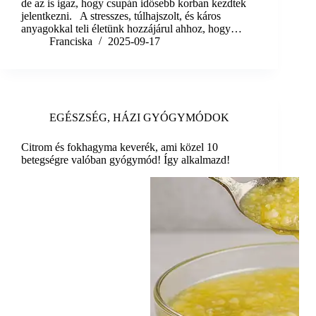
de az is igaz, hogy csupán idősebb korban kezdtek
jelentkezni. A stresszes, túlhajszolt, és káros
anyagokkal teli életünk hozzájárul ahhoz, hogy…
Franciska
2025-09-17
EGÉSZSÉG
,
HÁZI GYÓGYMÓDOK
Citrom és fokhagyma keverék, ami közel 10
betegségre valóban gyógymód! Így alkalmazd!