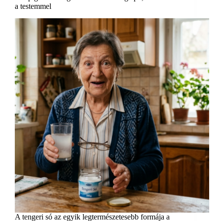
a testemmel
A tengeri só az egyik legtermészetesebb formája a