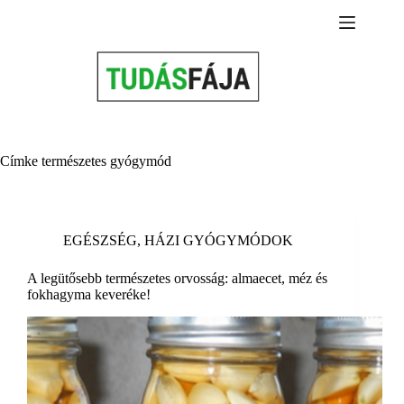
Skip
to
content
Címke
természetes gyógymód
EGÉSZSÉG
,
HÁZI GYÓGYMÓDOK
A legütősebb természetes orvosság: almaecet, méz és
fokhagyma keveréke!