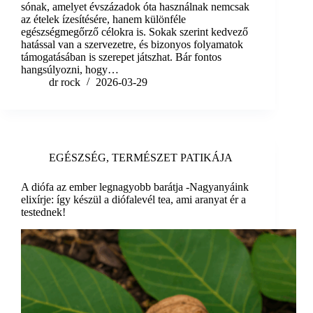
sónak, amelyet évszázadok óta használnak nemcsak
az ételek ízesítésére, hanem különféle
egészségmegőrző célokra is. Sokak szerint kedvező
hatással van a szervezetre, és bizonyos folyamatok
támogatásában is szerepet játszhat. Bár fontos
hangsúlyozni, hogy…
dr rock
2026-03-29
EGÉSZSÉG
,
TERMÉSZET PATIKÁJA
A diófa az ember legnagyobb barátja -Nagyanyáink
elixírje: így készül a diófalevél tea, ami aranyat ér a
testednek!