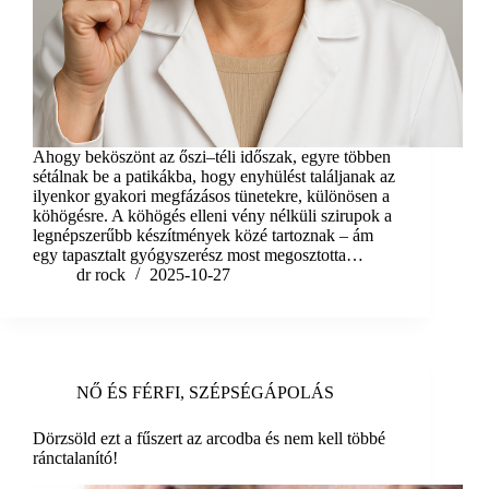
Ahogy beköszönt az őszi–téli időszak, egyre többen
sétálnak be a patikákba, hogy enyhülést találjanak az
ilyenkor gyakori megfázásos tünetekre, különösen a
köhögésre. A köhögés elleni vény nélküli szirupok a
legnépszerűbb készítmények közé tartoznak – ám
egy tapasztalt gyógyszerész most megosztotta…
dr rock
2025-10-27
NŐ ÉS FÉRFI
,
SZÉPSÉGÁPOLÁS
Dörzsöld ezt a fűszert az arcodba és nem kell többé
ránctalanító!