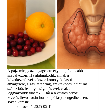
A pajzsmirigy az anyagcsere egyik legfontosabb
szabályozója. Ha alulműködik, annak a
következményei sokszor komolyak: lassú
anyagcsere, hízás, fáradtság, székrekedés, hajhullás,
száraz bőr, lehangoltság – és ezek csak a
leggyakoribb tünetek. Bár a hivatalos orvosi
kezelés (levotiroxin-hormonpótlás) elengedhetetlen,
sokan keresik…
dr rock
2025-05-11