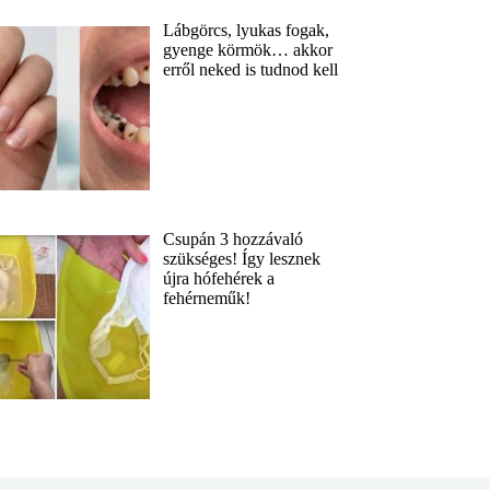
Lábgörcs, lyukas fogak,
gyenge körmök… akkor
erről neked is tudnod kell
Csupán 3 hozzávaló
szükséges! Így lesznek
újra hófehérek a
fehérneműk!