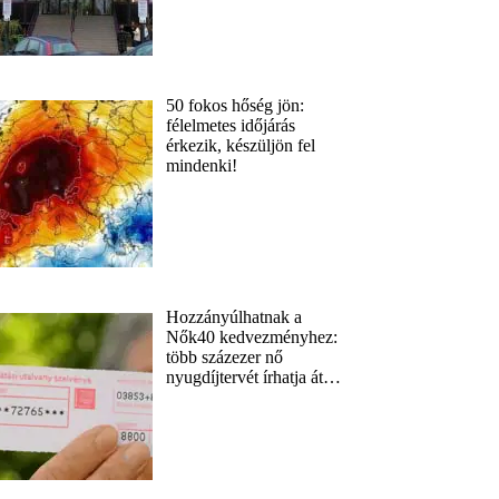
50 fokos hőség jön:
félelmetes időjárás
érkezik, készüljön fel
mindenki!
Hozzányúlhatnak a
Nők40 kedvezményhez:
több százezer nő
nyugdíjtervét írhatja át…