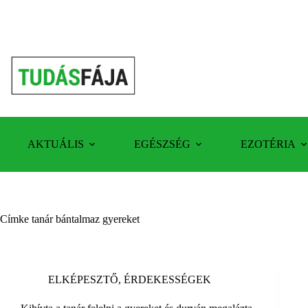
Skip
to
content
AKTUÁLIS
EGÉSZSÉG
EZOTÉRIA
Címke
tanár bántalmaz gyereket
ELKÉPESZTŐ
,
ÉRDEKESSÉGEK