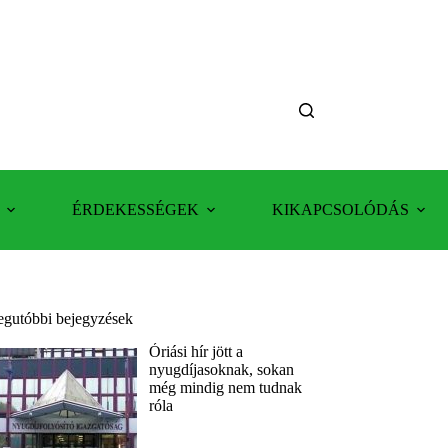
ÉRDEKESSÉGEK
KIKAPCSOLÓDÁS
egutóbbi bejegyzések
Óriási hír jött a
nyugdíjasoknak, sokan
még mindig nem tudnak
róla