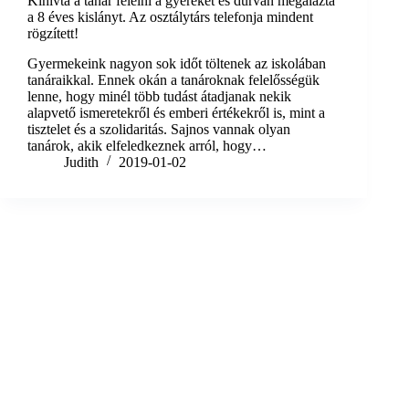
Kihívta a tanár felelni a gyereket és durván megalázta
a 8 éves kislányt. Az osztálytárs telefonja mindent
rögzített!
Gyermekeink nagyon sok időt töltenek az iskolában
tanáraikkal. Ennek okán a tanároknak felelősségük
lenne, hogy minél több tudást átadjanak nekik
alapvető ismeretekről és emberi értékekről is, mint a
tisztelet és a szolidaritás. Sajnos vannak olyan
tanárok, akik elfeledkeznek arról, hogy…
Judith
2019-01-02