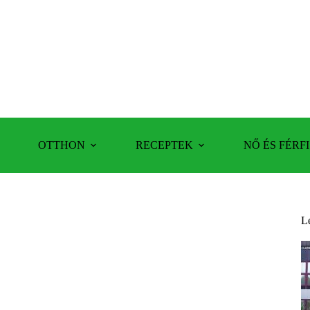
OTTHON
RECEPTEK
NŐ ÉS FÉRFI
L