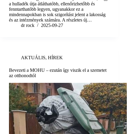
a hulladék útja átláthatóbb, ellenőrizhetőbb és
fenntarthatóbb legyen, ugyanakkor ez a
mindennapokban is sok szigorítást jelent a lakosság
és az intézmények számára. A részletes új…
dr rock
2025-09-27
AKTUÁLIS
,
HÍREK
Bevezeti a MOHU – ezután így viszik el a szemetet
az otthonodtól