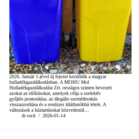
2026. Január 1-jével új fejezet kezdődik a magyar
hulladékgazdálkodásban. A MOHU Mol
Hulladékgazdálkodási Zrt. országos szinten bevezeti
azokat az előírásokat, amelyek célja a szelektív
gyűjtés pontosítása, az illegális szemétlerakás
visszaszorítása és a rendszer átláthatóbbá tétele. A
változások a háztartásokat közvetlenül…
dr rock
2026-01-14