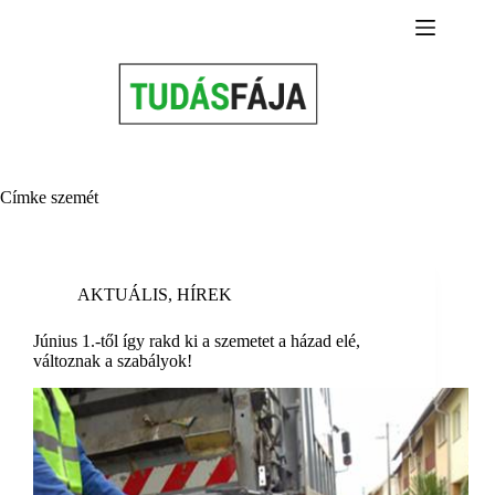
Skip
to
content
Címke
szemét
AKTUÁLIS
,
HÍREK
Június 1.-től így rakd ki a szemetet a házad elé,
változnak a szabályok!