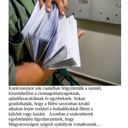
Karácsonykor sok családban felgyülemlik a szemét,
köszönhetően a csomagolóanyagoknak,
ajándékzacskóknak és egyebeknek. Sokan
gondolhatják, hogy a fűtési szezonban kiváló
alkalom lenne ezekkel a hulladékokkal fűteni a
kályhát vagy kazánt. Azonban a szakemberek
egyértelműen figyelmeztetnek, hogy
Magyarországon szigorú szabályok vonatkoznak…