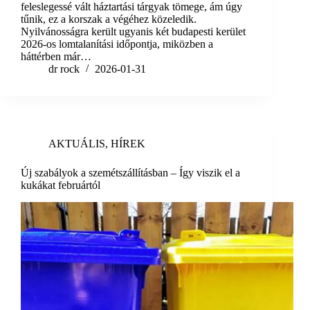
feleslegessé vált háztartási tárgyak tömege, ám úgy
tűnik, ez a korszak a végéhez közeledik.
Nyilvánosságra került ugyanis két budapesti kerület
2026-os lomtalanítási időpontja, miközben a
háttérben már…
dr rock
2026-01-31
AKTUÁLIS
,
HÍREK
Új szabályok a szemétszállításban – Így viszik el a
kukákat februártól