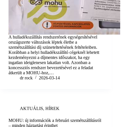
A hulladékszállítás rendszerének egységesítésével
országszerte változások léptek életbe a
szemétszállítási díj szüneteltetésének feltételeiben.
Korábban a helyi hulladékszállító cégeknél lehetett
kezdeményezni a díjmentes időszakot, ha egy
ingatlan ideiglenesen lakatlan volt. Azonban a
koncessziós rendszer bevezetésével ez a feladat
átkerült a MOHU-hoz,…
dr rock
2026-03-14
AKTUÁLIS
,
HÍREK
MOHU: új információk a februári szemétszállításról
– minden háztartást érinthet