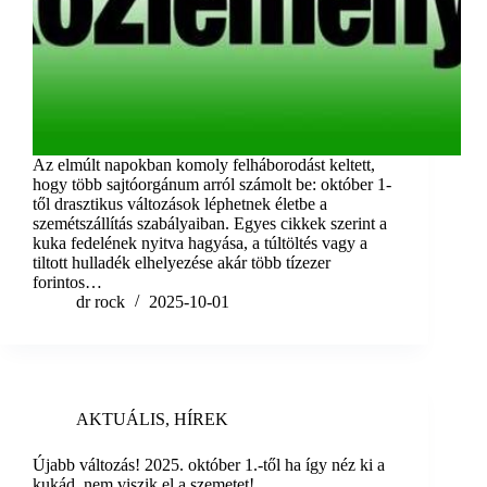
Az elmúlt napokban komoly felháborodást keltett,
hogy több sajtóorgánum arról számolt be: október 1-
től drasztikus változások léphetnek életbe a
szemétszállítás szabályaiban. Egyes cikkek szerint a
kuka fedelének nyitva hagyása, a túltöltés vagy a
tiltott hulladék elhelyezése akár több tízezer
forintos…
dr rock
2025-10-01
AKTUÁLIS
,
HÍREK
Újabb változás! 2025. október 1.-től ha így néz ki a
kukád, nem viszik el a szemetet!