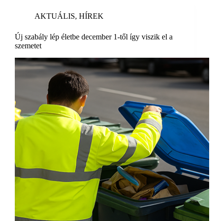
AKTUÁLIS
,
HÍREK
Új szabály lép életbe december 1-től így viszik el a
szemetet