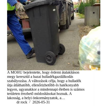
A MOHU bejelentette, hogy érdemi átalakításon
megy keresztül a hazai hulladékgazdálkodás
szabályozása. A változások célja, hogy a hulladék
útja átláthatóbb, ellenőrizhetőbb és hatékonyabb
legyen, ugyanakkor a mindennapi életben is számos
területen érezhető módosításokat hoznak. A
lakosság, a helyi önkormányzatok, a…
dr rock
2026-05-31