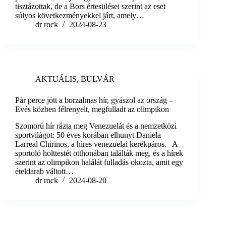
tisztázottak, de a Bors értesülései szerint az eset
súlyos következményekkel járt, amely…
dr rock
2024-08-23
AKTUÁLIS
,
BULVÁR
Pár perce jött a borzalmas hír, gyászol az ország –
Evés közben félrenyelt, megfulladt az olimpikon
Szomorú hír rázta meg Venezuelát és a nemzetközi
sportvilágot: 50 éves korában elhunyt Daniela
Larreal Chirinos, a híres venezuelai kerékpáros. A
sportoló holttestét otthonában találták meg, és a hírek
szerint az olimpikon halálát fulladás okozta, amit egy
ételdarab váltott…
dr rock
2024-08-20