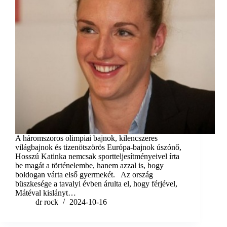
A háromszoros olimpiai bajnok, kilencszeres
világbajnok és tizenötszörös Európa-bajnok úszónő,
Hosszú Katinka nemcsak sportteljesítményeivel írta
be magát a történelembe, hanem azzal is, hogy
boldogan várta első gyermekét. Az ország
büszkesége a tavalyi évben árulta el, hogy férjével,
Mátéval kislányt…
dr rock
2024-10-16