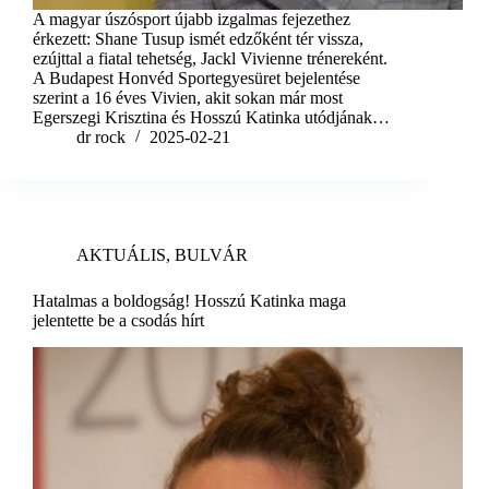
A magyar úszósport újabb izgalmas fejezethez
érkezett: Shane Tusup ismét edzőként tér vissza,
ezújttal a fiatal tehetség, Jackl Vivienne trénereként.
A Budapest Honvéd Sportegyesüret bejelentése
szerint a 16 éves Vivien, akit sokan már most
Egerszegi Krisztina és Hosszú Katinka utódjának…
dr rock
2025-02-21
AKTUÁLIS
,
BULVÁR
Hatalmas a boldogság! Hosszú Katinka maga
jelentette be a csodás hírt