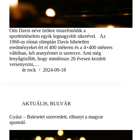
Otis Davis neve örökre összefonódik a
sporttörténelem egyik legnagyobb sikerével. Az
1960-as római olimpián Davis hihetetlen
eredményeket ért el 400 méteren és a 4×400 méteres
váltóban, két aranyérmet is szerezve. Ami még
lenyűgözőbb, hogy mindössze 26 évesen kezdett
versenyezni,…
dr rock
2024-09-18
AKTUÁLIS
,
BULVÁR
Gyász – Balesetet szenvedett, elhunyt a magyar
sportoló