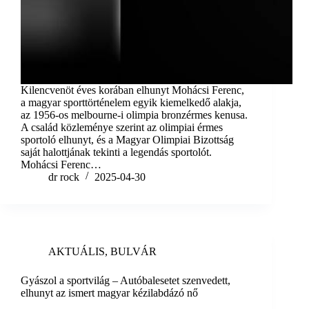
Kilencvenöt éves korában elhunyt Mohácsi Ferenc,
a magyar sporttörténelem egyik kiemelkedő alakja,
az 1956-os melbourne-i olimpia bronzérmes kenusa.
A család közleménye szerint az olimpiai érmes
sportoló elhunyt, és a Magyar Olimpiai Bizottság
saját halottjának tekinti a legendás sportolót.
Mohácsi Ferenc…
dr rock
2025-04-30
AKTUÁLIS
,
BULVÁR
Gyászol a sportvilág – Autóbalesetet szenvedett,
elhunyt az ismert magyar kézilabdázó nő