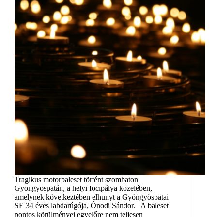
Tragikus motorbaleset történt szombaton
Gyöngyöspatán, a helyi focipálya közelében,
amelynek következtében elhunyt a Gyöngyöspatai
SE 34 éves labdarúgója, Ónodi Sándor. A baleset
pontos körülményei egyelőre nem teljesen