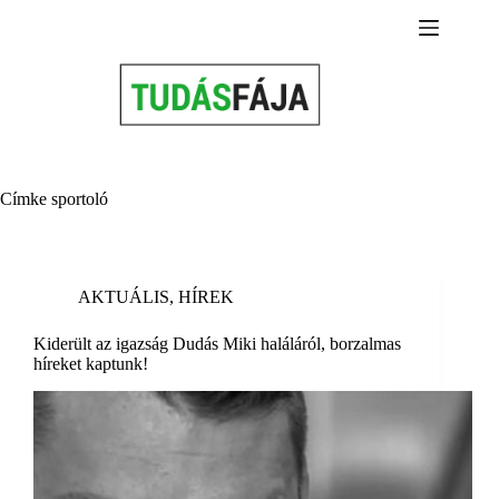
Skip
to
content
Címke
sportoló
AKTUÁLIS
,
HÍREK
Kiderült az igazság Dudás Miki haláláról, borzalmas
híreket kaptunk!