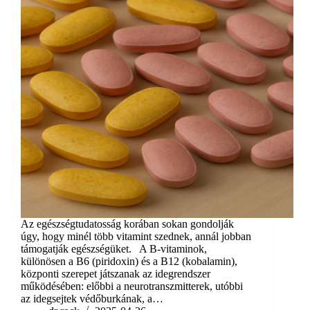
Az egészségtudatosság korában sokan gondolják
úgy, hogy minél több vitamint szednek, annál jobban
támogatják egészségüket. A B-vitaminok,
különösen a B6 (piridoxin) és a B12 (kobalamin),
központi szerepet játszanak az idegrendszer
működésében: előbbi a neurotranszmitterek, utóbbi
az idegsejtek védőburkának, a…