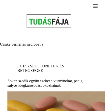
Skip
to
content
Címke
perifériás neuropátia
EGÉSZSÉG
,
TÜNETEK ÉS
BETEGSÉGEK
Sokan szedik együtt ezeket a vitaminokat, pedig
súlyos idegkárosodást okozhatnak