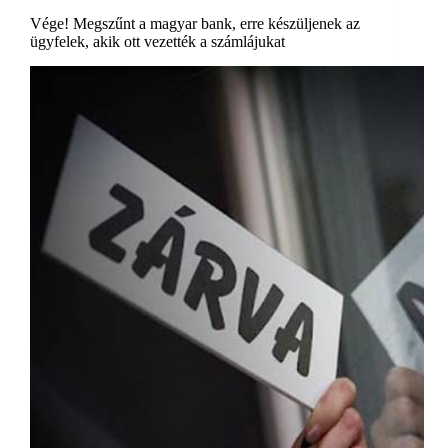
Vége! Megszűnt a magyar bank, erre készüljenek az
ügyfelek, akik ott vezették a számlájukat