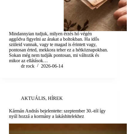
Mindannyian tudjuk, milyen érzés hó végén
aggódva figyelni az árakat a boltokban. Ha idős
szüleid vannak, vagy te magad is érintett vagy,
pontosan érted, mekkora teher ez a hétköznapokban.
Sokan még nem tudják pontosan, mi változik és
mikor az ellátások…
dr rock
2026-06-14
AKTUÁLIS
,
HÍREK
Kármán András bejelentette: szeptember 30.-tól így
nyúl hozzá a kormány a lakáshitelekhez