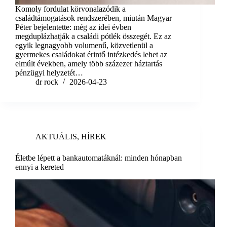
Komoly fordulat körvonalazódik a
családtámogatások rendszerében, miután Magyar
Péter bejelentette: még az idei évben
megduplázhatják a családi pótlék összegét. Ez az
egyik legnagyobb volumenű, közvetlenül a
gyermekes családokat érintő intézkedés lehet az
elmúlt években, amely több százezer háztartás
pénzügyi helyzetét…
dr rock
2026-04-23
AKTUÁLIS
,
HÍREK
Életbe lépett a bankautomatáknál: minden hónapban
ennyi a kereted