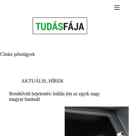
Skip
to
content
Címke
pénzügyek
AKTUÁLIS
,
HÍREK
Rendkívüli bejelentés: leállás jön az egyik nagy
magyar banknál