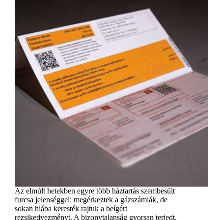
Az elmúlt hetekben egyre több háztartás szembesült
furcsa jelenséggel: megérkeztek a gázszámlák, de
sokan hiába keresték rajtuk a beígért
rezsikedvezményt. A bizonytalanság gyorsan terjedt,