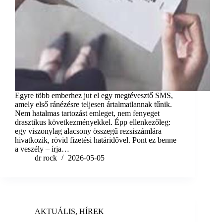
Egyre több emberhez jut el egy megtévesztő SMS,
amely első ránézésre teljesen ártalmatlannak tűnik.
Nem hatalmas tartozást emleget, nem fenyeget
drasztikus következményekkel. Épp ellenkezőleg:
egy viszonylag alacsony összegű rezsiszámlára
hivatkozik, rövid fizetési határidővel. Pont ez benne
a veszély – írja…
dr rock
2026-05-05
AKTUÁLIS
,
HÍREK