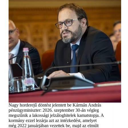
Nagy horderejű döntést jelentett be Kármán András
pénzügyminiszter: 2026. szeptember 30-án végleg
megszűnik a lakossági jelzáloghitelek kamatstopja. A
kormány ezzel lezárja azt az intézkedést, amelyet
még 2022 januárjában vezettek be, majd az elmúlt