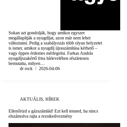
Sokan azt gondolják, hogy amikor egyszer
megállapítják a nyugdíjat, azon már nem lehet
változtatni. Pedig a szabályozás több olyan helyzetet
is ismer, amikor a nyugdíj újraszámítása kérhető –
vagy éppen érdemes mérlegelni. Farkas András
nyugdíjszakértő friss hírlevelében részletesen
bemutatta, milyen…
dr rock
2026-04-06
AKTUÁLIS
,
HÍREK
Ellenőrizd a gázszámlád! Ezt kell tenned, ha nincs
elszámolva rajta a rezsikedvezmény