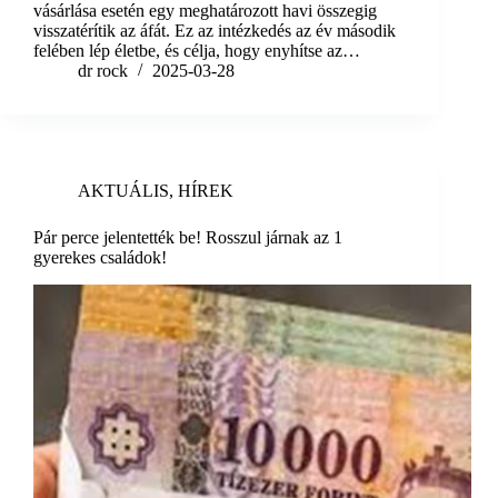
vásárlása esetén egy meghatározott havi összegig
visszatérítik az áfát. Ez az intézkedés az év második
felében lép életbe, és célja, hogy enyhítse az…
dr rock
2025-03-28
AKTUÁLIS
,
HÍREK
Pár perce jelentették be! Rosszul járnak az 1
gyerekes családok!