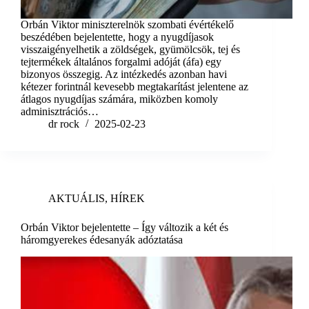
Orbán Viktor miniszterelnök szombati évértékelő
beszédében bejelentette, hogy a nyugdíjasok
visszaigényelhetik a zöldségek, gyümölcsök, tej és
tejtermékek általános forgalmi adóját (áfa) egy
bizonyos összegig. Az intézkedés azonban havi
kétezer forintnál kevesebb megtakarítást jelentene az
átlagos nyugdíjas számára, miközben komoly
adminisztrációs…
dr rock
2025-02-23
AKTUÁLIS
,
HÍREK
Orbán Viktor bejelentette – Így változik a két és
háromgyerekes édesanyák adóztatása