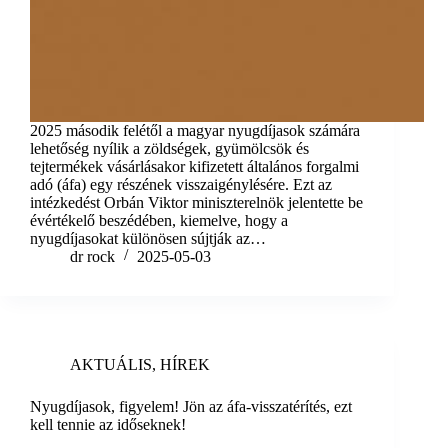
2025 második felétől a magyar nyugdíjasok számára
lehetőség nyílik a zöldségek, gyümölcsök és
tejtermékek vásárlásakor kifizetett általános forgalmi
adó (áfa) egy részének visszaigénylésére. Ezt az
intézkedést Orbán Viktor miniszterelnök jelentette be
évértékelő beszédében, kiemelve, hogy a
nyugdíjasokat különösen sújtják az…
dr rock
2025-05-03
AKTUÁLIS
,
HÍREK
Nyugdíjasok, figyelem! Jön az áfa-visszatérítés, ezt
kell tennie az időseknek!