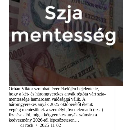
Orbán Viktor szombati évértékelőjén bejelentette,
hogy a két- és háromgyerekes anyák régóta várt szja-
mentessége hamarosan valósággá válik. A
háromgyerekes anyák 2025 októberétől életük
végéig mentesülnek a személyi jövedelemadó (szja)
fizetése alól, míg a kétgyerekes anyák számára a
kedvezmény 2026-tól lépcsőzetesen…
dr rock
2025-11-02