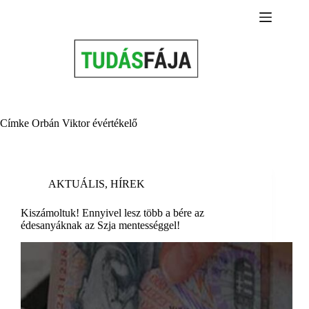
Skip
to
content
Címke
Orbán Viktor évértékelő
AKTUÁLIS
,
HÍREK
Kiszámoltuk! Ennyivel lesz több a bére az
édesanyáknak az Szja mentességgel!