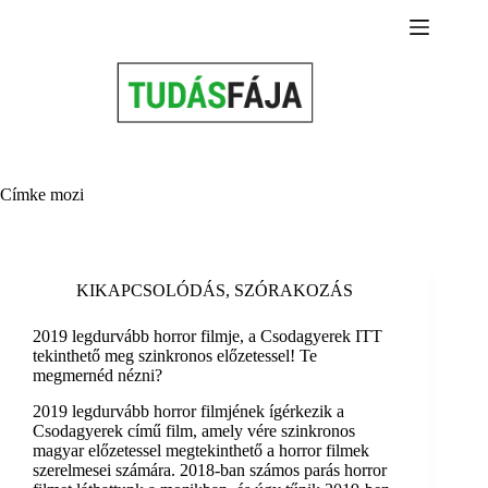
Skip
to
content
Címke
mozi
KIKAPCSOLÓDÁS
,
SZÓRAKOZÁS
2019 legdurvább horror filmje, a Csodagyerek ITT
tekinthető meg szinkronos előzetessel! Te
megmernéd nézni?
2019 legdurvább horror filmjének ígérkezik a
Csodagyerek című film, amely vére szinkronos
magyar előzetessel megtekinthető a horror filmek
szerelmesei számára. 2018-ban számos parás horror