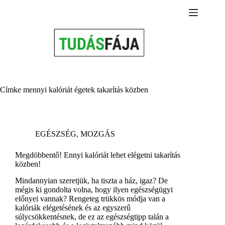
Skip
to
content
Címke
mennyi kalóriát égetek takarítás közben
EGÉSZSÉG
,
MOZGÁS
Megdöbbentő! Ennyi kalóriát lehet elégetni takarítás
közben!
Mindannyian szeretjük, ha tiszta a ház, igaz? De
mégis ki gondolta volna, hogy ilyen egészségügyi
előnyei vannak? Rengeteg trükkös módja van a
kalóriák elégetésének és az egyszerű
súlycsökkentésnek, de ez az egészségtipp talán a