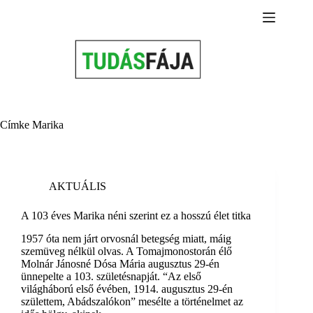
Skip
to
content
Címke
Marika
AKTUÁLIS
A 103 éves Marika néni szerint ez a hosszú élet titka
1957 óta nem járt orvosnál betegség miatt, máig
szemüveg nélkül olvas. A Tomajmonostorán élő
Molnár Jánosné Dósa Mária augusztus 29-én
ünnepelte a 103. születésnapját. “Az első
világháború első évében, 1914. augusztus 29-én
születtem, Abádszalókon” mesélte a történelmet az