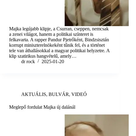
Majka legújabb klipje, a Csurran, cseppen, nemcsak
a zenei világot, hanem a politikai színteret is
felkavarta. A rapper Pandur Pjetrőként, Bindzsisztán
korrupt miniszterelnökeként tűnik fel, és a történet
tele van áthallásokkal a magyar politikai helyzetre. A
klip szatirikus hangvételű, amely…
dr rock
2025-01-20
AKTUÁLIS
,
BULVÁR
,
VIDEÓ
Meglepő fordulat Majka új dalánál