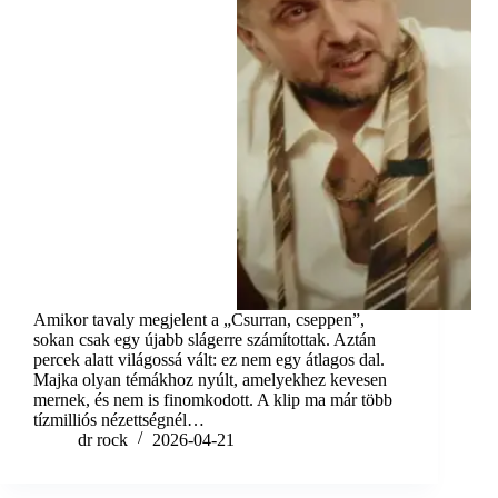
Amikor tavaly megjelent a „Csurran, cseppen”,
sokan csak egy újabb slágerre számítottak. Aztán
percek alatt világossá vált: ez nem egy átlagos dal.
Majka olyan témákhoz nyúlt, amelyekhez kevesen
mernek, és nem is finomkodott. A klip ma már több
tízmilliós nézettségnél…
dr rock
2026-04-21