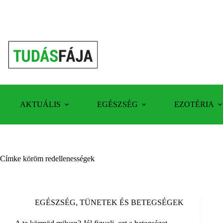
Skip
to
content
AKTUÁLIS
EGÉSZSÉG
EZOTÉRIA
Címke
köröm redellenességek
EGÉSZSÉG
,
TÜNETEK ÉS BETEGSÉGEK