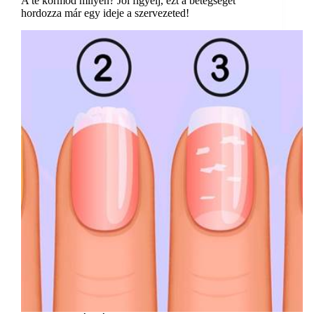
A te körmöd milyen? Jól figyelj, ezt a betegséget
hordozza már egy ideje a szervezeted!