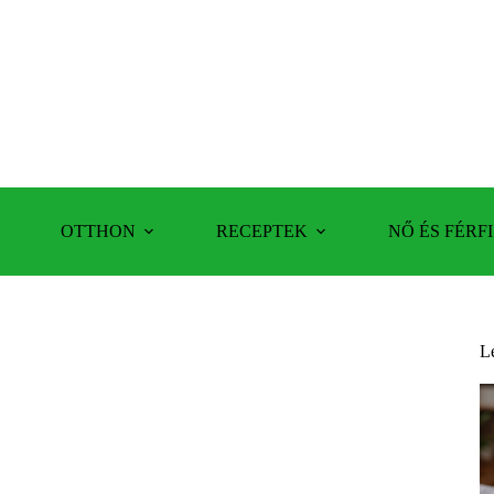
OTTHON
RECEPTEK
NŐ ÉS FÉRFI
L