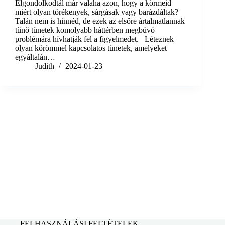
Elgondolkodtál már valaha azon, hogy a körmeid
miért olyan törékenyek, sárgásak vagy barázdáltak?
Talán nem is hinnéd, de ezek az elsőre ártalmatlannak
tűnő tünetek komolyabb háttérben megbúvó
problémára hívhatják fel a figyelmedet. Léteznek
olyan körömmel kapcsolatos tünetek, amelyeket
egyáltalán…
Judith
2024-01-23
FELHASZNÁLÁSI FELTÉTELEK