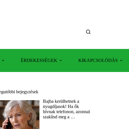
ÉRDEKESSÉGEK
KIKAPCSOLÓDÁS
egutóbbi bejegyzések
Bajba kerülhetnek a
nyugdíjasok! Ha ők
hívnak telefonon, azonnal
szakítsd meg a …