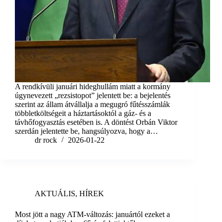
A rendkívüli januári hideghullám miatt a kormány
úgynevezett „rezsistopot” jelentett be: a bejelentés
szerint az állam átvállalja a megugró fűtésszámlák
többletköltségeit a háztartásoktól a gáz- és a
távhőfogyasztás esetében is. A döntést Orbán Viktor
szerdán jelentette be, hangsúlyozva, hogy a…
dr rock
2026-01-22
AKTUÁLIS
,
HÍREK
Most jött a nagy ATM-változás: januártól ezeket a