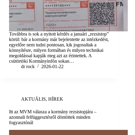
Továbbra is sok a nyitott kérdés a januári „rezsistop”
körül: bár a kormány már bejelentette az intézkedést,
egyelőre nem tudni pontosan, kik jogosultak a
könnyítésre, milyen formában és milyen technikai
megoldással kapják meg azt az érintettek. A
csütörtöki Kormányinfón sokan…
dr rock
2026-01-22
AKTUÁLIS
,
HÍREK
Itt az MVM válasza a kormány rezsistopjára –
azonnali felfüggesztésről döntöttek minden
fogyasztónál