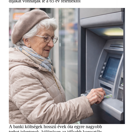
díjakat vonhatják le a 65 év felettiektől
A banki költségek hosszú évek óta egyre nagyobb
terhet jelentenek, különösen az idősebb korosztály