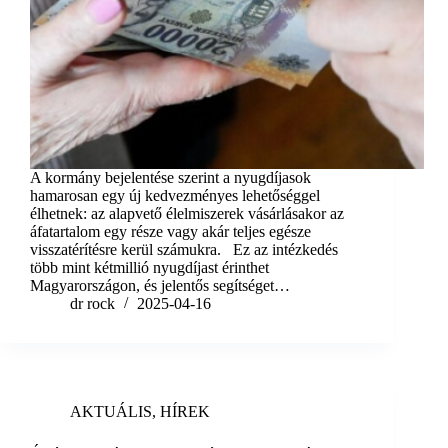
A kormány bejelentése szerint a nyugdíjasok
hamarosan egy új kedvezményes lehetőséggel
élhetnek: az alapvető élelmiszerek vásárlásakor az
áfatartalom egy része vagy akár teljes egésze
visszatérítésre kerül számukra. Ez az intézkedés
több mint kétmillió nyugdíjast érinthet
Magyarországon, és jelentős segítséget…
dr rock
2025-04-16
AKTUÁLIS
,
HÍREK