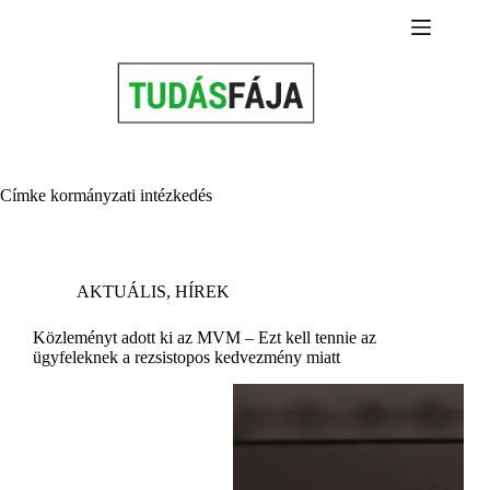
Skip
to
content
Címke
kormányzati intézkedés
AKTUÁLIS
,
HÍREK
Közleményt adott ki az MVM – Ezt kell tennie az
ügyfeleknek a rezsistopos kedvezmény miatt