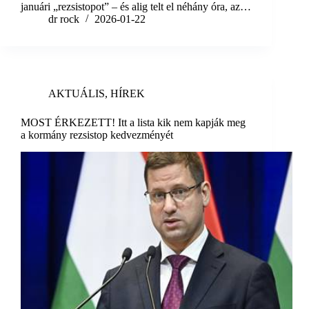
januári „rezsistopot” – és alig telt el néhány óra, az…
dr rock
2026-01-22
AKTUÁLIS
,
HÍREK
MOST ÉRKEZETT! Itt a lista kik nem kapják meg
a kormány rezsistop kedvezményét