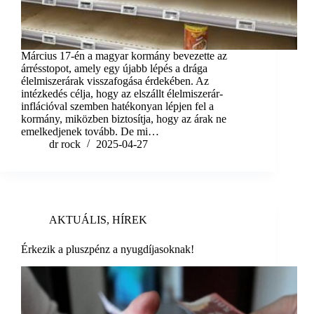
Március 17-én a magyar kormány bevezette az
árrésstopot, amely egy újabb lépés a drága
élelmiszerárak visszafogása érdekében. Az
intézkedés célja, hogy az elszállt élelmiszerár-
inflációval szemben hatékonyan lépjen fel a
kormány, miközben biztosítja, hogy az árak ne
emelkedjenek tovább. De mi…
dr rock
2025-04-27
AKTUÁLIS
,
HÍREK
Érkezik a pluszpénz a nyugdíjasoknak!