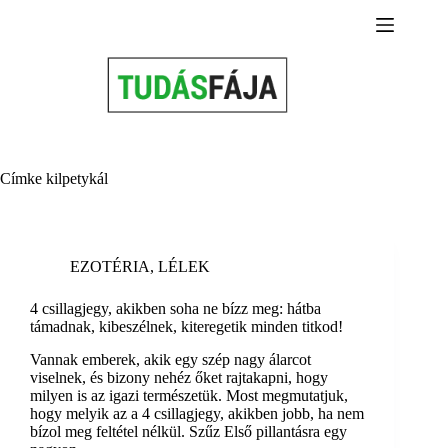
Skip
to
content
Címke
kilpetykál
EZOTÉRIA
,
LÉLEK
4 csillagjegy, akikben soha ne bízz meg: hátba
támadnak, kibeszélnek, kiteregetik minden titkod!
Vannak emberek, akik egy szép nagy álarcot
viselnek, és bizony nehéz őket rajtakapni, hogy
milyen is az igazi természetük. Most megmutatjuk,
hogy melyik az a 4 csillagjegy, akikben jobb, ha nem
bízol meg feltétel nélkül. Szűz Első pillantásra egy