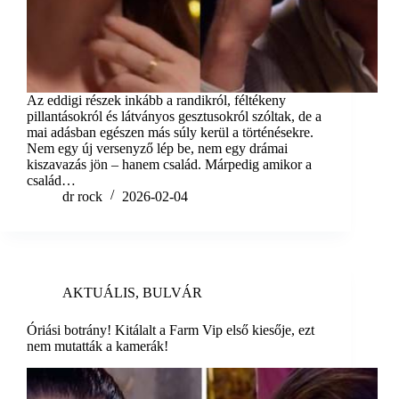
Az eddigi részek inkább a randikról, féltékeny
pillantásokról és látványos gesztusokról szóltak, de a
mai adásban egészen más súly kerül a történésekre.
Nem egy új versenyző lép be, nem egy drámai
kiszavazás jön – hanem család. Márpedig amikor a
család…
dr rock
2026-02-04
AKTUÁLIS
,
BULVÁR
Óriási botrány! Kitálalt a Farm Vip első kiesője, ezt
nem mutatták a kamerák!