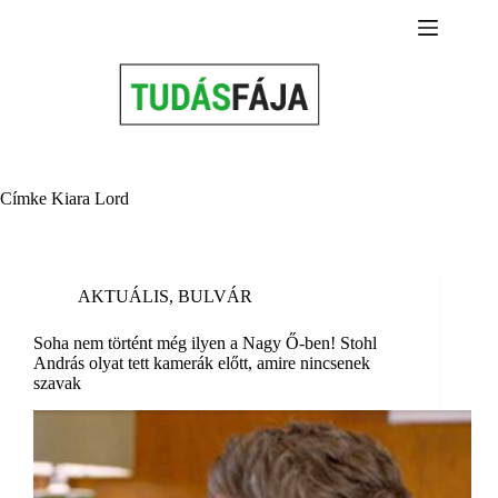
Skip
to
content
Címke
Kiara Lord
AKTUÁLIS
,
BULVÁR
Soha nem történt még ilyen a Nagy Ő-ben! Stohl
András olyat tett kamerák előtt, amire nincsenek
szavak