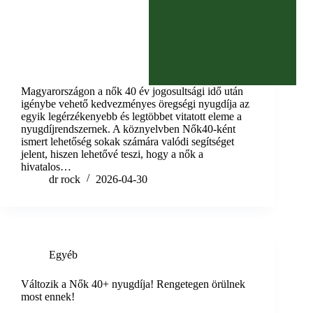
Magyarországon a nők 40 év jogosultsági idő után
igénybe vehető kedvezményes öregségi nyugdíja az
egyik legérzékenyebb és legtöbbet vitatott eleme a
nyugdíjrendszernek. A köznyelvben Nők40-ként
ismert lehetőség sokak számára valódi segítséget
jelent, hiszen lehetővé teszi, hogy a nők a
hivatalos…
dr rock
2026-04-30
Egyéb
Változik a Nők 40+ nyugdíja! Rengetegen örülnek
most ennek!