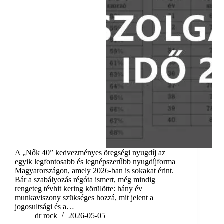
A „Nők 40” kedvezményes öregségi nyugdíj az
egyik legfontosabb és legnépszerűbb nyugdíjforma
Magyarországon, amely 2026-ban is sokakat érint.
Bár a szabályozás régóta ismert, még mindig
rengeteg tévhit kering körülötte: hány év
munkaviszony szükséges hozzá, mit jelent a
jogosultsági és a…
dr rock
2026-05-05