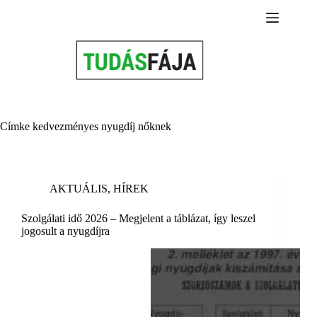
Skip
to
content
Címke
kedvezményes nyugdíj nőknek
AKTUÁLIS
,
HÍREK
Szolgálati idő 2026 – Megjelent a táblázat, így leszel
jogosult a nyugdíjra