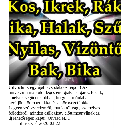
Üdvözlünk egy újabb csodálatos napon! Az
univerzum ma különleges energiákat sugároz felénk,
amelyek segítenek abban, hogy harmóniába
kerüljünk önmagunkkal és a környezetünkkel.
Legyen szó szerelemről, munkáról vagy személyes
fejlődésről, minden csillagjegy előtt megnyílnak az
új lehetőségek kapui. Olvasd el,…
dr rock
2026-03-22