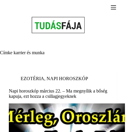
Skip
to
content
Címke
karrier és munka
EZOTÉRIA
,
NAPI HOROSZKÓP
Napi horoszkóp március 22. – Ma megnyílik a bőség
kapuja, ezt hozza a csillagjegyeknek