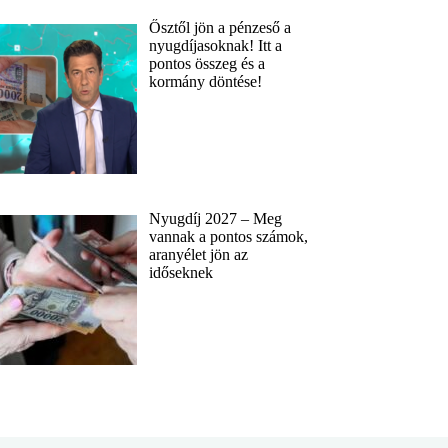
Ősztől jön a pénzeső a
nyugdíjasoknak! Itt a
pontos összeg és a
kormány döntése!
Nyugdíj 2027 – Meg
vannak a pontos számok,
aranyélet jön az
időseknek