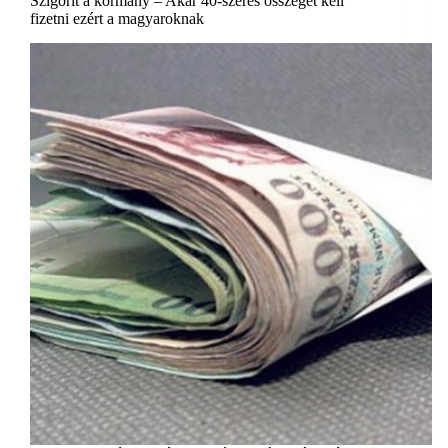
Szigorít a kormány – Akár 40-szeres összeget kell
fizetni ezért a magyaroknak