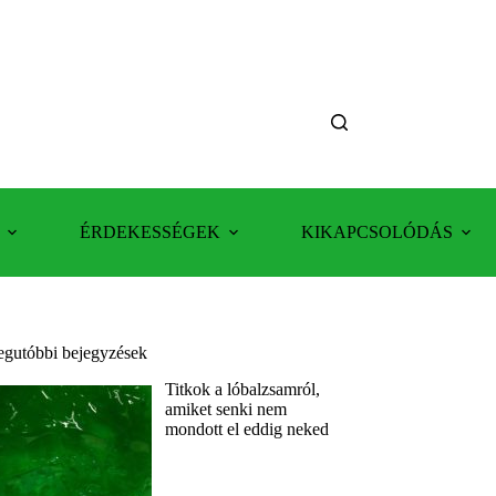
ÉRDEKESSÉGEK
KIKAPCSOLÓDÁS
egutóbbi bejegyzések
Titkok a lóbalzsamról,
amiket senki nem
mondott el eddig neked