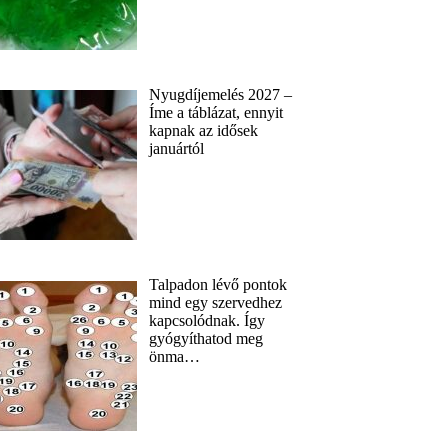
Nyugdíjemelés 2027 –
Íme a táblázat, ennyit
kapnak az idősek
januártól
Talpadon lévő pontok
mind egy szervedhez
kapcsolódnak. Így
gyógyíthatod meg
önma…