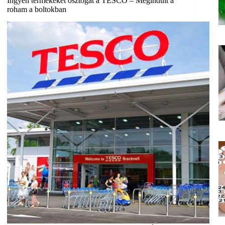
Ingyen termékeket osztogat a TESCO – Megindult a
roham a boltokban