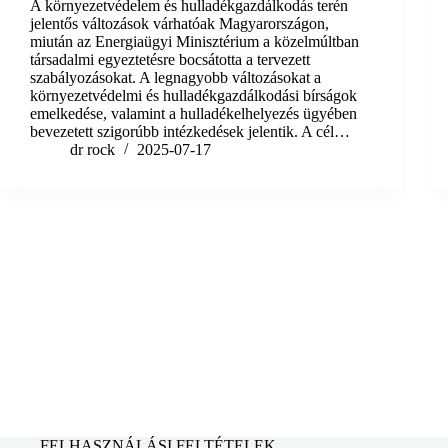
A környezetvédelem és hulladékgazdálkodás terén
jelentős változások várhatóak Magyarországon,
miután az Energiaügyi Minisztérium a közelmúltban
társadalmi egyeztetésre bocsátotta a tervezett
szabályozásokat. A legnagyobb változásokat a
környezetvédelmi és hulladékgazdálkodási bírságok
emelkedése, valamint a hulladékelhelyezés ügyében
bevezetett szigorúbb intézkedések jelentik. A cél…
dr rock
2025-07-17
FELHASZNÁLÁSI FELTÉTELEK