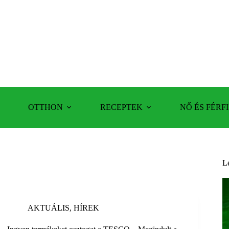
OTTHON
RECEPTEK
NŐ ÉS FÉRFI
L
AKTUÁLIS
,
HÍREK