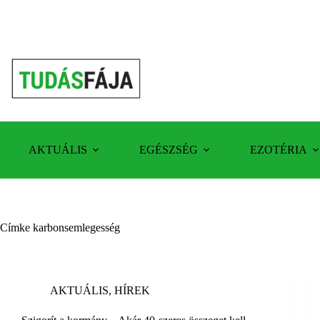
Skip
to
content
AKTUÁLIS
EGÉSZSÉG
EZOTÉRIA
Címke
karbonsemlegesség
AKTUÁLIS
,
HÍREK