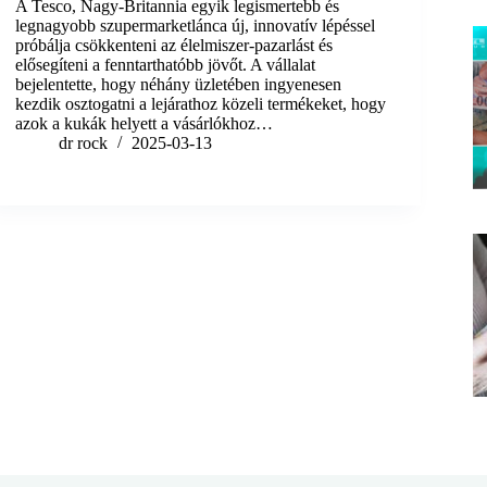
A Tesco, Nagy-Britannia egyik legismertebb és
legnagyobb szupermarketlánca új, innovatív lépéssel
próbálja csökkenteni az élelmiszer-pazarlást és
elősegíteni a fenntarthatóbb jövőt. A vállalat
bejelentette, hogy néhány üzletében ingyenesen
kezdik osztogatni a lejárathoz közeli termékeket, hogy
azok a kukák helyett a vásárlókhoz…
dr rock
2025-03-13