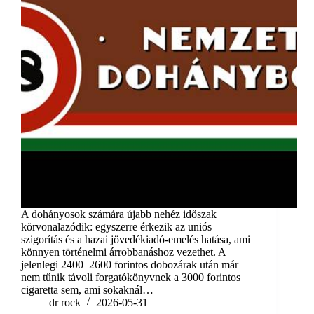
A dohányosok számára újabb nehéz időszak
körvonalazódik: egyszerre érkezik az uniós
szigorítás és a hazai jövedékiadó-emelés hatása, ami
könnyen történelmi árrobbanáshoz vezethet. A
jelenlegi 2400–2600 forintos dobozárak után már
nem tűnik távoli forgatókönyvnek a 3000 forintos
cigaretta sem, ami sokaknál…
dr rock
2026-05-31