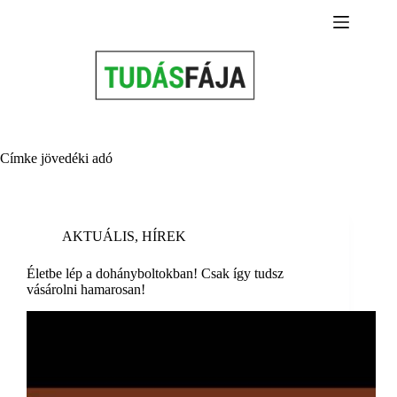
Skip
to
content
Címke
jövedéki adó
AKTUÁLIS
,
HÍREK
Életbe lép a dohányboltokban! Csak így tudsz
vásárolni hamarosan!