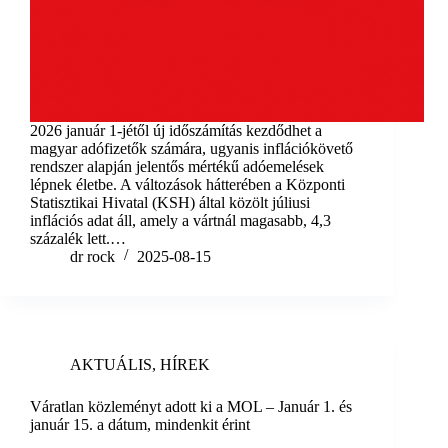
2026 január 1-jétől új időszámítás kezdődhet a
magyar adófizetők számára, ugyanis inflációkövető
rendszer alapján jelentős mértékű adóemelések
lépnek életbe. A változások hátterében a Központi
Statisztikai Hivatal (KSH) által közölt júliusi
inflációs adat áll, amely a vártnál magasabb, 4,3
százalék lett.…
dr rock
2025-08-15
AKTUÁLIS
,
HÍREK
Váratlan közleményt adott ki a MOL – Január 1. és
január 15. a dátum, mindenkit érint