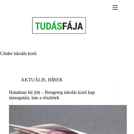
Skip
to
content
Címke
iskolás korú
AKTUÁLIS
,
HÍREK
Hatalmas hír jött – Rengeteg iskolás korú kap
támogatást, íme a részletek