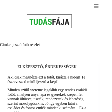
Skip
to
content
Címke
ijesztő fotó részlet
ELKÉPESZTŐ
,
ÉRDEKESSÉGEK
Aki csak megnézte ezt a fotót, kirázta a hideg! Te
észreveszed mitől ijesztő a kép?
Minden szülő szeretne legalább egy rendes családi
fotót, amelyen anya, apa és gyerekek szépen fel
vannak öltözve, tiszták, rendezettek és lehetőség
szerint mosolygósak is. Jó így egyben látni a
családot és fontos emlék mindenki számára. Ez a