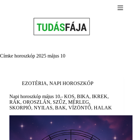
Skip
to
content
Címke
horoszkóp 2025 május 10
EZOTÉRIA
,
NAPI HOROSZKÓP
Napi horoszkóp május 10.- KOS, BIKA, IKREK,
RÁK, OROSZLÁN, SZŰZ, MÉRLEG,
SKORPIÓ, NYILAS, BAK, VÍZÖNTŐ, HALAK