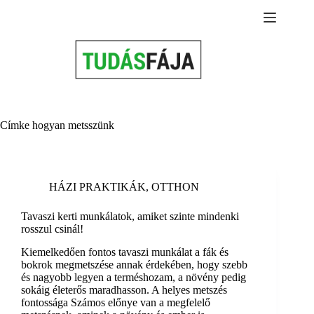
Skip
to
content
Címke
hogyan metsszünk
HÁZI PRAKTIKÁK
,
OTTHON
Tavaszi kerti munkálatok, amiket szinte mindenki
rosszul csinál!
Kiemelkedően fontos tavaszi munkálat a fák és
bokrok megmetszése annak érdekében, hogy szebb
és nagyobb legyen a terméshozam, a növény pedig
sokáig életerős maradhasson. A helyes metszés
fontossága Számos előnye van a megfelelő