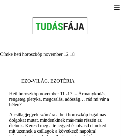
Skip
to
content
Címke
heti horoszkóp november 12 18
EZO-VILÁG
,
EZOTÉRIA
Heti horoszkóp november 11.-17. – Ármánykodás,
rengeteg pletyka, megcsalás, adósság… rád mi vár a
héten?
A csillagjegyek számára a heti horoszkóp izgalmas
dolgokat mutat, mindenkinek más-más részén az
életnek. Keresd meg a te jegyed és olvasd el neked
mit üzennek a csillagok a következő napokra!