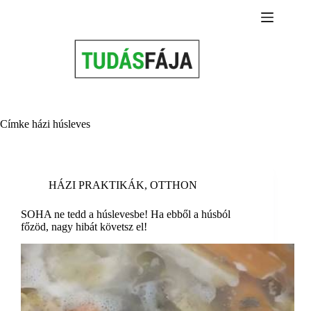
Skip
to
content
Címke
házi húsleves
HÁZI PRAKTIKÁK
,
OTTHON
SOHA ne tedd a húslevesbe! Ha ebből a húsból
főzöd, nagy hibát követsz el!