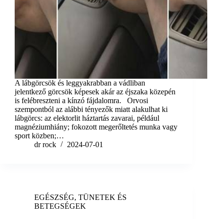
A lábgörcsök és leggyakrabban a vádliban
jelentkező görcsök képesek akár az éjszaka közepén
is felébreszteni a kínzó fájdalomra. Orvosi
szempontból az alábbi tényezők miatt alakulhat ki
lábgörcs: az elektorlit háztartás zavarai, például
magnéziumhiány; fokozott megerőltetés munka vagy
sport közben;…
dr rock
2024-07-01
EGÉSZSÉG
,
TÜNETEK ÉS
BETEGSÉGEK