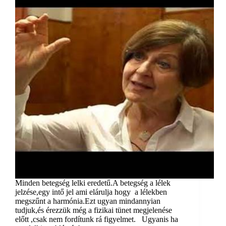
Minden betegség lelki eredetű.A betegség a lélek
jelzése,egy intő jel ami elárulja hogy a lélekben
megszűnt a harmónia.Ezt ugyan mindannyian
tudjuk,és érezzük még a fizikai tünet megjelenése
előtt ,csak nem fordítunk rá figyelmet. Ugyanis ha