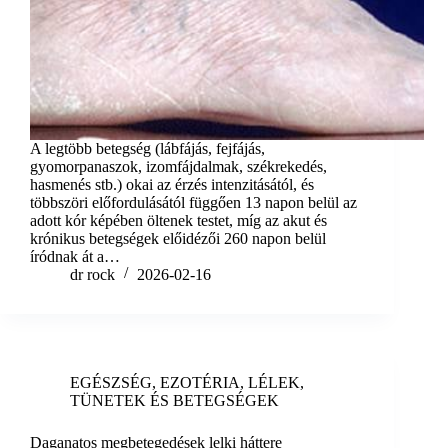
A legtöbb betegség (lábfájás, fejfájás,
gyomorpanaszok, izomfájdalmak, székrekedés,
hasmenés stb.) okai az érzés intenzitásától, és
többszöri előfordulásától függően 13 napon belül az
adott kór képében öltenek testet, míg az akut és
krónikus betegségek előidézői 260 napon belül
íródnak át a…
dr rock
2026-02-16
EGÉSZSÉG
,
EZOTÉRIA
,
LÉLEK
,
TÜNETEK ÉS BETEGSÉGEK
Daganatos megbetegedések lelki háttere