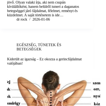
jövő. Olyan valaki írja, aki nem csupán
kívülállóként, hanem belülről ismeri a daganatos
betegséggel járó fájdalmat, félelmet, reményt és
küzdelmet. A saját történetem is ide…
dr rock
2026-01-06
EGÉSZSÉG
,
TÜNETEK ÉS
BETEGSÉGEK
Kiderült az igazság – Ez okozza a gerincfájdalmat
valójában!