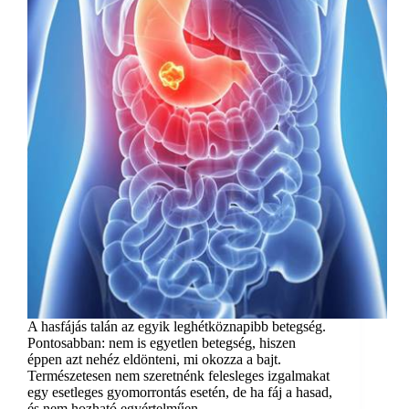
A hasfájás talán az egyik leghétköznapibb betegség.
Pontosabban: nem is egyetlen betegség, hiszen
éppen azt nehéz eldönteni, mi okozza a bajt.
Természetesen nem szeretnénk felesleges izgalmakat
egy esetleges gyomorrontás esetén, de ha fáj a hasad,
és nem hozható egyértelműen…