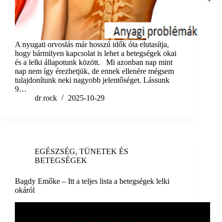
A nyugati orvoslás már hosszú idők óta elutasítja,
hogy bármilyen kapcsolat is lehet a betegségek okai
és a lelki állapotunk között. Mi azonban nap mint
nap nem így érezhetjük, de ennek ellenére mégsem
tulajdonítunk neki nagyobb jelentőséget. Lássunk
9…
dr rock
2025-10-29
EGÉSZSÉG
,
TÜNETEK ÉS
BETEGSÉGEK
Bagdy Emőke – Itt a teljes lista a betegségek lelki
okáról