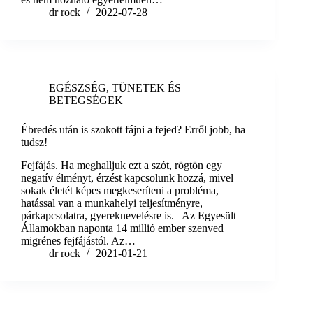
dr rock
2022-07-28
EGÉSZSÉG
,
TÜNETEK ÉS
BETEGSÉGEK
Ébredés után is szokott fájni a fejed? Erről jobb, ha
tudsz!
Fejfájás. Ha meghalljuk ezt a szót, rögtön egy
negatív élményt, érzést kapcsolunk hozzá, mivel
sokak életét képes megkeseríteni a probléma,
hatással van a munkahelyi teljesítményre,
párkapcsolatra, gyereknevelésre is. Az Egyesült
Államokban naponta 14 millió ember szenved
migrénes fejfájástól. Az…
dr rock
2021-01-21