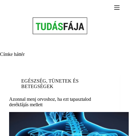
Skip
to
content
Címke
háttér
EGÉSZSÉG
,
TÜNETEK ÉS
BETEGSÉGEK
Azonnal menj orvoshoz, ha ezt tapasztalod
derékfájás mellett