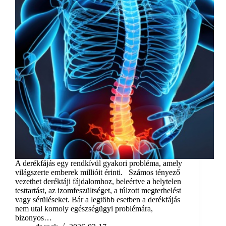
A derékfájás egy rendkívül gyakori probléma, amely
világszerte emberek millióit érinti. Számos tényező
vezethet deréktáji fájdalomhoz, beleértve a helytelen
testtartást, az izomfeszültséget, a túlzott megterhelést
vagy sérüléseket. Bár a legtöbb esetben a derékfájás
nem utal komoly egészségügyi problémára,
bizonyos…