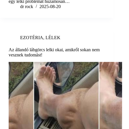
egy lelki problémát huzamosan…
dr rock
2025-08-20
EZOTÉRIA
,
LÉLEK
Az állandó lábgörcs lelki okai, amikről sokan nem
vesznek tudomást!