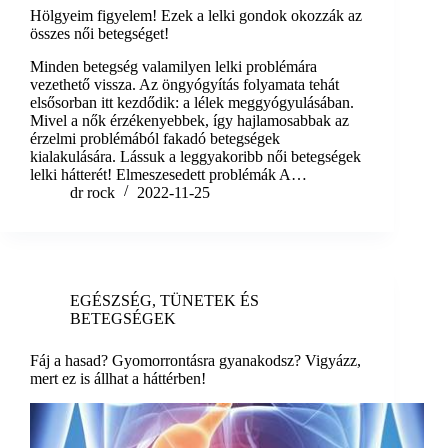
Hölgyeim figyelem! Ezek a lelki gondok okozzák az
összes női betegséget!
Minden betegség valamilyen lelki problémára
vezethető vissza. Az öngyógyítás folyamata tehát
elsősorban itt kezdődik: a lélek meggyógyulásában.
Mivel a nők érzékenyebbek, így hajlamosabbak az
érzelmi problémából fakadó betegségek
kialakulására. Lássuk a leggyakoribb női betegségek
lelki hátterét! Elmeszesedett problémák A…
dr rock
2022-11-25
EGÉSZSÉG
,
TÜNETEK ÉS
BETEGSÉGEK
Fáj a hasad? Gyomorrontásra gyanakodsz? Vigyázz,
mert ez is állhat a háttérben!