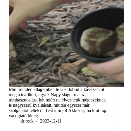
Mint minden átlagember, te is eldobod a kávézaccot
meg a teafiltert, ugye? Nagy sláger ma az
újrahasznosítás, hát miért ne élveznénk még ezeknek
is nagyszerű kvalitásait, miután egyszer már
szolgálatot tettek? Teát inni jó! Akkor is, ha kint fog
vacogtató hideg…
dr rock
2023-12-11