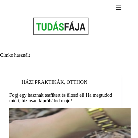
Skip
to
content
Címke
használt
HÁZI PRAKTIKÁK
,
OTTHON
Fogj egy használt teafiltert és ültesd el! Ha megtudod
miért, biztosan kipróbálod majd!