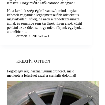
lefestett. Hogy miért? Ettől eldobod az agyad!
Ha a kertünk szépségéről van szó, mindannyian
képesek vagyunk a leghajmeresztőbb ötleteket is
megvalósítani, főleg, ha azok a rendelkezésünkre
állnak és semmibe sem kerülnek. Ilyen a sok közül
például az az ötlet is, hogy miére fúrjunk egy lyukat
a korábban…
dr rock
2018-05-21
KREATÍV
,
OTTHON
Fogott egy régi használt gumiabroncsot, majd
meglepte a feleségét ezzel a zseniális dologgal!