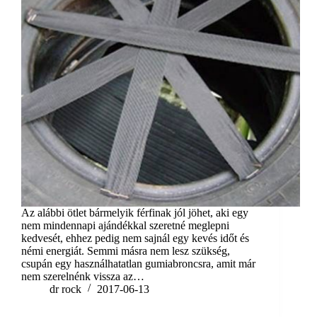
Az alábbi ötlet bármelyik férfinak jól jöhet, aki egy
nem mindennapi ajándékkal szeretné meglepni
kedvesét, ehhez pedig nem sajnál egy kevés időt és
némi energiát. Semmi másra nem lesz szükség,
csupán egy használhatatlan gumiabroncsra, amit már
nem szerelnénk vissza az…
dr rock
2017-06-13