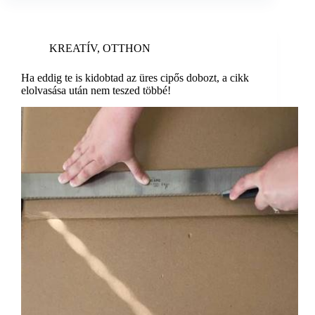
KREATÍV
,
OTTHON
Ha eddig te is kidobtad az üres cipős dobozt, a cikk
elolvasása után nem teszed többé!