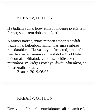
KREATÍV
,
OTTHON
Ha tudtam volna, hogy ennyi mindenre jó egy régi
farmer, soha nem dobom ki őket!
A farmer nadrág szinte minden ember ruhatárát
gazdagítja, különböző színű, más-más szabású
ruhadarabként. Ha van olyan farmered, amit már
nem használsz, semmikép ne dobd el! Többféle
módon átalakíthatod, szabhatsz belőle a kerti
munkához szükséges kötényt, táskát, hátizsákot, de
felhasználhatod a…
Zsan
2019-06-03
KREATÍV
,
OTTHON
Egy lyukat fúrt a régi gumiabroncs aljára, amit előtte