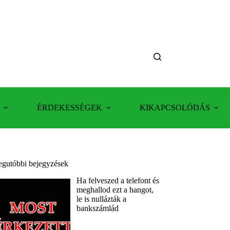
ÉRDEKESSÉGEK
KIKAPCSOLÓDÁS
egutóbbi bejegyzések
Ha felveszed a telefont és
meghallod ezt a hangot,
le is nullázták a
bankszámlád