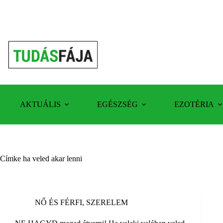
Skip
to
content
AKTUÁLIS
EGÉSZSÉG
EZOTÉRIA
Címke
ha veled akar lenni
NŐ ÉS FÉRFI
,
SZERELEM