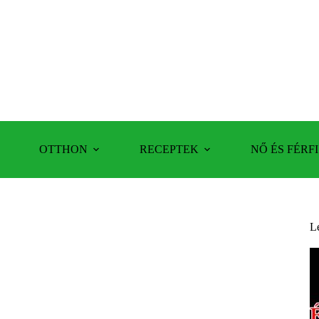
OTTHON
RECEPTEK
NŐ ÉS FÉRFI
L