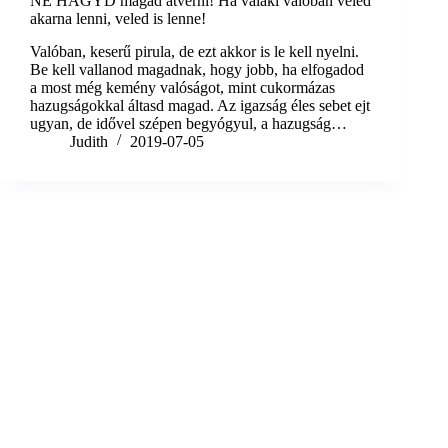
NE HAGYD magad átverni! Ha valaki valóban veled
akarna lenni, veled is lenne!
Valóban, keserű pirula, de ezt akkor is le kell nyelni.
Be kell vallanod magadnak, hogy jobb, ha elfogadod
a most még kemény valóságot, mint cukormázas
hazugságokkal áltasd magad. Az igazság éles sebet ejt
ugyan, de idővel szépen begyógyul, a hazugság…
Judith
2019-07-05