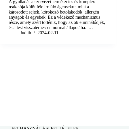
A gyulladás a szervezet természetes és komplex
reakciója különféle irritáló ágensekre, mint a
károsodott sejtek, kórokozó betolakodók, allergén
anyagok és egyebek. Ez a védekező mechanizmus
része, amely azért történik, hogy az ok eliminálódjék,
és a test visszatérhessen normál állapotába. …
Judith
2024-02-11
FELHASZNÁLÁSI FELTÉTELEK