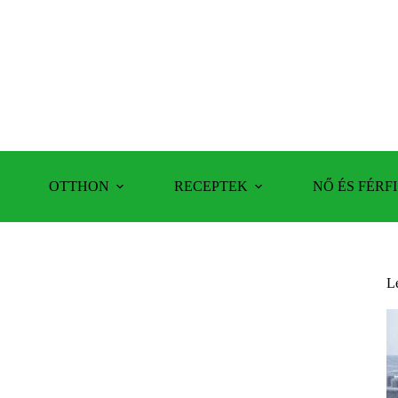
OTTHON
RECEPTEK
NŐ ÉS FÉRFI
L