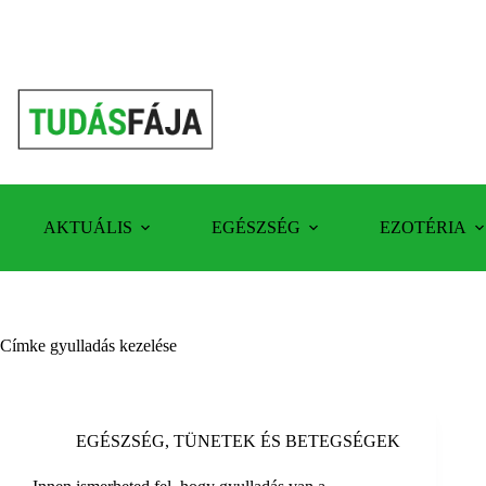
Skip
to
content
AKTUÁLIS
EGÉSZSÉG
EZOTÉRIA
Címke
gyulladás kezelése
EGÉSZSÉG
,
TÜNETEK ÉS BETEGSÉGEK