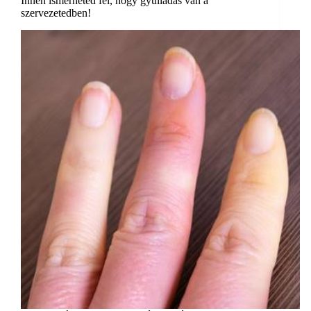
Innen ismerheted fel, hogy gyulladás van a
szervezetedben!