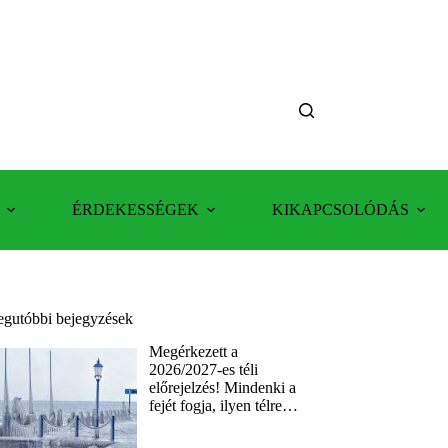
ÉRDEKESSÉGEK
KIKAPCSOLÓDÁS
egutóbbi bejegyzések
Megérkezett a
2026/2027-es téli
előrejelzés! Mindenki a
fejét fogja, ilyen télre…