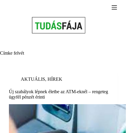
Skip
to
content
Címke
felvét
AKTUÁLIS
,
HÍREK
Új szabályok lépnek életbe az ATM-eknél – rengeteg
ügyfél pénzét érinti