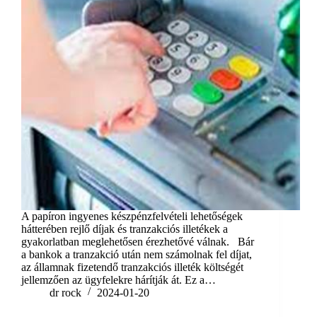
A papíron ingyenes készpénzfelvételi lehetőségek
hátterében rejlő díjak és tranzakciós illetékek a
gyakorlatban meglehetősen érezhetővé válnak. Bár
a bankok a tranzakció után nem számolnak fel díjat,
az államnak fizetendő tranzakciós illeték költségét
jellemzően az ügyfelekre hárítják át. Ez a…
dr rock
2024-01-20