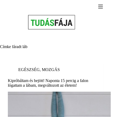
Skip
to
content
Címke
fáradt láb
EGÉSZSÉG
,
MOZGÁS
Kipróbáltam és bejött! Naponta 15 percig a falon
lógattam a lábam, megváltozott az életem!