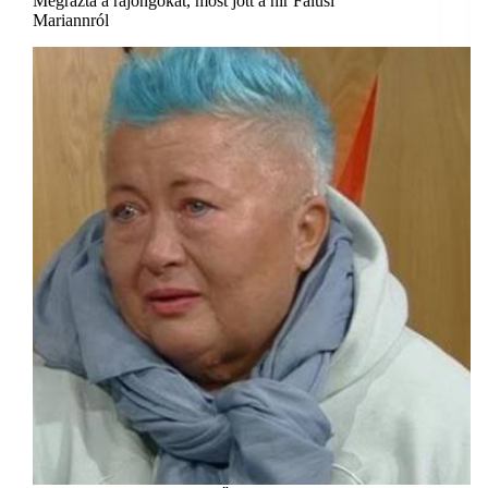
Megrázta a rajongókat, most jött a hír Falusi
Mariannról