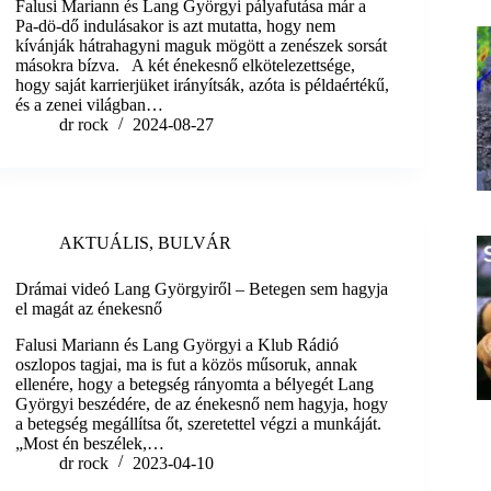
Falusi Mariann és Lang Györgyi pályafutása már a
Pa-dö-dő indulásakor is azt mutatta, hogy nem
kívánják hátrahagyni maguk mögött a zenészek sorsát
másokra bízva. A két énekesnő elkötelezettsége,
hogy saját karrierjüket irányítsák, azóta is példaértékű,
és a zenei világban…
dr rock
2024-08-27
AKTUÁLIS
,
BULVÁR
Drámai videó Lang Györgyiről – Betegen sem hagyja
el magát az énekesnő
Falusi Mariann és Lang Györgyi a Klub Rádió
oszlopos tagjai, ma is fut a közös műsoruk, annak
ellenére, hogy a betegség rányomta a bélyegét Lang
Györgyi beszédére, de az énekesnő nem hagyja, hogy
a betegség megállítsa őt, szeretettel végzi a munkáját.
„Most én beszélek,…
dr rock
2023-04-10