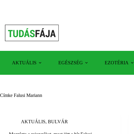
Skip
to
content
AKTUÁLIS
EGÉSZSÉG
EZOTÉRIA
Címke
Falusi Mariann
AKTUÁLIS
,
BULVÁR