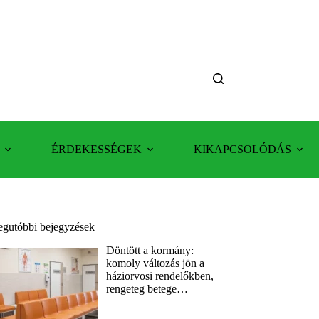
ÉRDEKESSÉGEK
KIKAPCSOLÓDÁS
egutóbbi bejegyzések
Döntött a kormány:
komoly változás jön a
háziorvosi rendelőkben,
rengeteg betege…