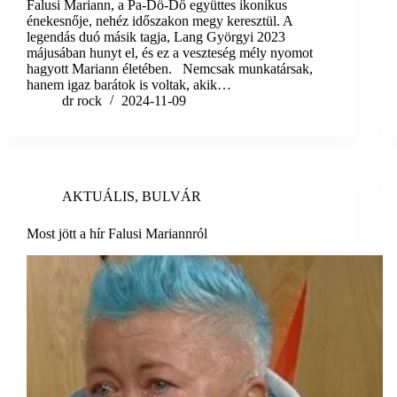
Falusi Mariann, a Pa-Dö-Dő együttes ikonikus
énekesnője, nehéz időszakon megy keresztül. A
legendás duó másik tagja, Lang Györgyi 2023
májusában hunyt el, és ez a veszteség mély nyomot
hagyott Mariann életében. Nemcsak munkatársak,
hanem igaz barátok is voltak, akik…
dr rock
2024-11-09
AKTUÁLIS
,
BULVÁR
Most jött a hír Falusi Mariannról