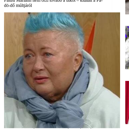
Falusi Mariann nem őrzi tovább a titkot – kitálalt a Pa-
dö-dő múltjáról