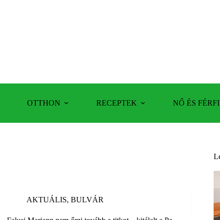
OTTHON
RECEPTEK
NŐ ÉS FÉRFI
L
AKTUÁLIS
,
BULVÁR