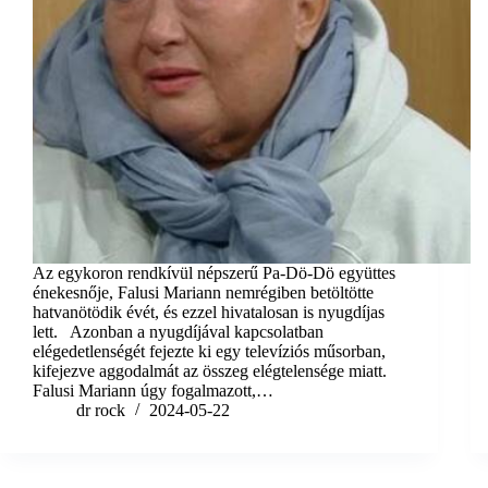
Az egykoron rendkívül népszerű Pa-Dö-Dö együttes
énekesnője, Falusi Mariann nemrégiben betöltötte
hatvanötödik évét, és ezzel hivatalosan is nyugdíjas
lett. Azonban a nyugdíjával kapcsolatban
elégedetlenségét fejezte ki egy televíziós műsorban,
kifejezve aggodalmát az összeg elégtelensége miatt.
Falusi Mariann úgy fogalmazott,…
dr rock
2024-05-22