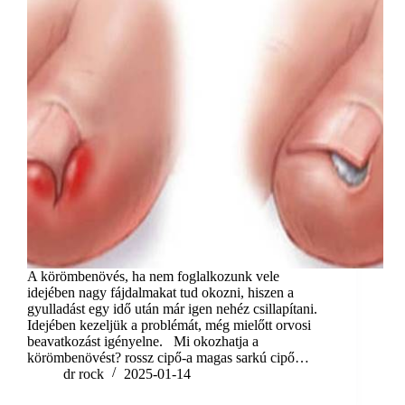
A körömbenövés, ha nem foglalkozunk vele
idejében nagy fájdalmakat tud okozni, hiszen a
gyulladást egy idő után már igen nehéz csillapítani.
Idejében kezeljük a problémát, még mielőtt orvosi
beavatkozást igényelne. Mi okozhatja a
körömbenövést? rossz cipő-a magas sarkú cipő…
dr rock
2025-01-14