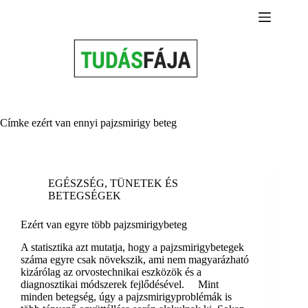
Skip
to
content
Címke
ezért van ennyi pajzsmirigy beteg
EGÉSZSÉG
,
TÜNETEK ÉS
BETEGSÉGEK
Ezért van egyre több pajzsmirigybeteg
A statisztika azt mutatja, hogy a pajzsmirigybetegek
száma egyre csak növekszik, ami nem magyarázható
kizárólag az orvostechnikai eszközök és a
diagnosztikai módszerek fejlődésével. Mint
minden betegség, úgy a pajzsmirigyproblémák is