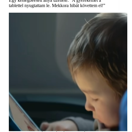
Egy kétségbeesett anya üzenete. “A gyerekemet a
tablettel nyugtattam le. Mekkora hibát követtem el!”