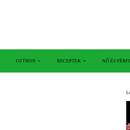
OTTHON
RECEPTEK
NŐ ÉS FÉRFI
L