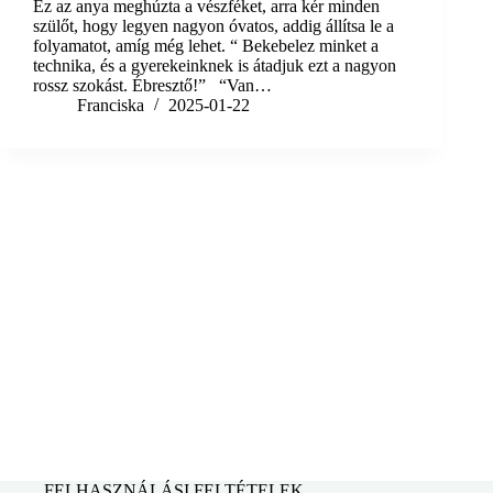
Ez az anya meghúzta a vészféket, arra kér minden
szülőt, hogy legyen nagyon óvatos, addig állítsa le a
folyamatot, amíg még lehet. “ Bekebelez minket a
technika, és a gyerekeinknek is átadjuk ezt a nagyon
rossz szokást. Ébresztő!” “Van…
Franciska
2025-01-22
FELHASZNÁLÁSI FELTÉTELEK