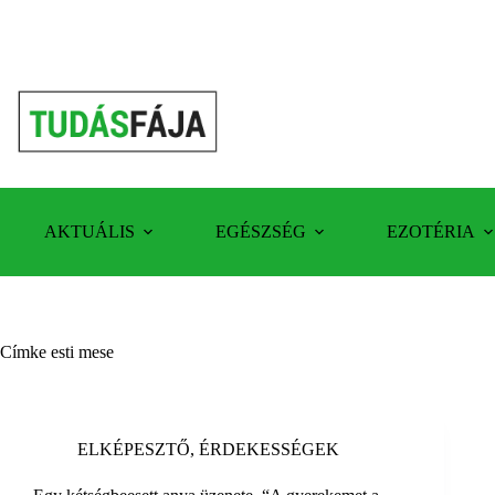
Skip
to
content
AKTUÁLIS
EGÉSZSÉG
EZOTÉRIA
Címke
esti mese
ELKÉPESZTŐ
,
ÉRDEKESSÉGEK