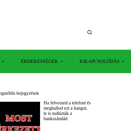
ÉRDEKESSÉGEK
KIKAPCSOLÓDÁS
egutóbbi bejegyzések
Ha felveszed a telefont és
meghallod ezt a hangot,
le is nullázták a
bankszámlád