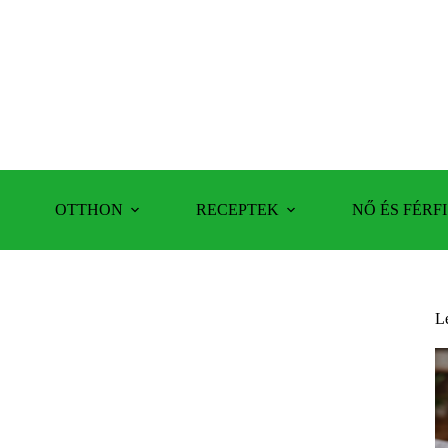
OTTHON
RECEPTEK
NŐ ÉS FÉRFI
L