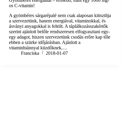
Gyömbéres energiaital – erősebb, mint egy 1000 mg-
os C-vitamin!
A gyömbéres sárgarépalé nem csak alaposan kitisztítja
a szervezetünk, hanem energiával, vitaminokkal, és
ásványi anyagokkal is feltölt. A táplálkozásszakértők
szerint ajánlott belőle rendszeresen elfogyasztani egy-
egy adagot, hiszen szervezetünk csodás erőre kap tőle
ebben a szürke időjárásban. Ajánlott a
vitaminhiánnyal küzdőknek,…
Franciska
2018-01-07