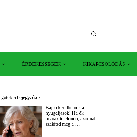
ÉRDEKESSÉGEK
KIKAPCSOLÓDÁS
egutóbbi bejegyzések
Bajba kerülhetnek a
nyugdíjasok! Ha ők
hívnak telefonon, azonnal
szakítsd meg a …