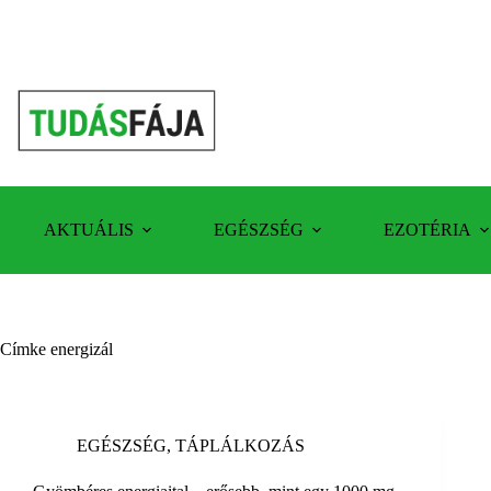
Skip
to
content
AKTUÁLIS
EGÉSZSÉG
EZOTÉRIA
Címke
energizál
EGÉSZSÉG
,
TÁPLÁLKOZÁS